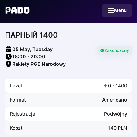
English
Menu
Українська
Polski
Русский
ПАРНЫЙ 1400-
English
Cities
Prague
05 May, Tuesday
Batumi
Zakończony
18:00
-
20:00
Kutaisi
Rakiety PGE Narodowy
Tbilisi
Budapest
Riga
Level
0
-
1400
Arlamow
Bialystok
Format
Americano
Bielsko-Biala
Bolesławiec
Rejestracja
Podwójny
Bydgoszcz
Chojnice
Koszt
140
PLN
Czestochowa