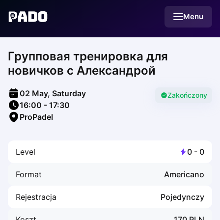
English
Menu
Українська
Polski
Русский
Групповая тренировка для
English
Cities
новичков с Александрой
Prague
Batumi
02 May, Saturday
Kutaisi
Zakończony
16:00
-
17:30
Tbilisi
ProPadel
Budapest
Riga
Arlamow
Level
0
-
0
Bialystok
Bielsko-Biala
Format
Americano
Bolesławiec
Bydgoszcz
Rejestracja
Pojedynczy
Chojnice
Czestochowa
Koszt
170
PLN