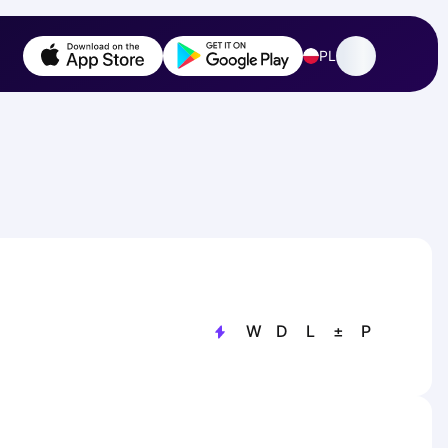
PL
W
D
L
±
P