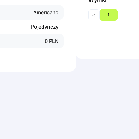
Wyniki
Americano
<
1
Pojedynczy
0
PLN