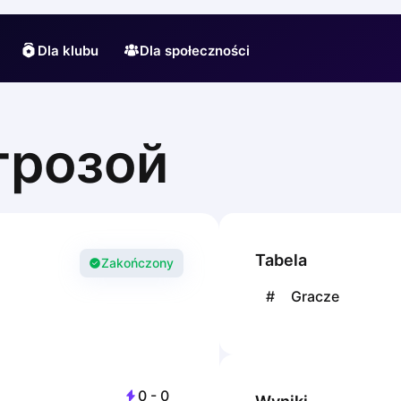
Dla klubu
Dla społeczności
грозой
Tabela
Zakończony
#
Gracze
0
-
0