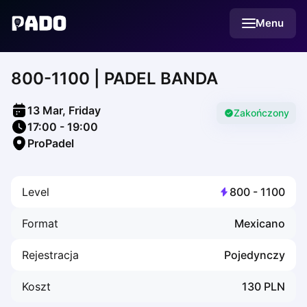
English
Menu
Українська
Polski
Русский
800-1100 | PADEL BANDA
English
Cities
Prague
13 Mar, Friday
Batumi
Zakończony
17:00
-
19:00
Kutaisi
ProPadel
Tbilisi
Budapest
Riga
Level
800
-
1100
Arlamow
Bialystok
Format
Mexicano
Bielsko-Biala
Bolesławiec
Rejestracja
Pojedynczy
Bydgoszcz
Chojnice
Koszt
130
PLN
Czestochowa