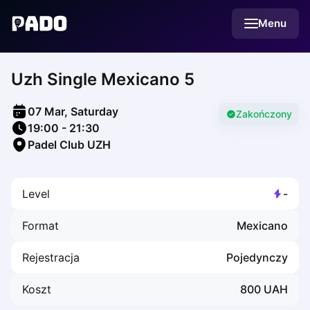
English
Menu
Українська
Polski
Русский
Uzh Single Mexicano 5
English
Cities
Prague
07 Mar, Saturday
Batumi
Zakończony
19:00
-
21:30
Kutaisi
Padel Club UZH
Tbilisi
Budapest
Riga
Level
-
Arlamow
Bialystok
Format
Mexicano
Bielsko-Biala
Bolesławiec
Rejestracja
Pojedynczy
Bydgoszcz
Chojnice
Koszt
800
UAH
Czestochowa