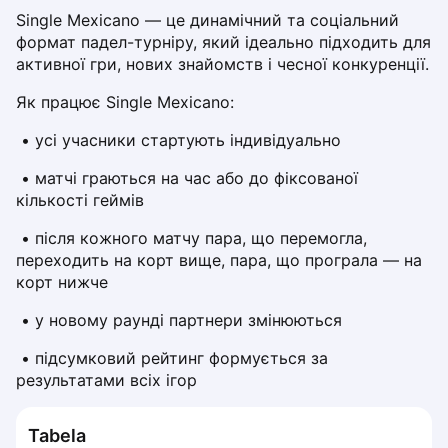
Dabrowa Gornicza
Single Mexicano — це динамічний та соціальний 
формат падел-турніру, який ідеально підходить для 
Elblag
активної гри, нових знайомств і чесної конкуренції.
Elk
Gdansk
Як працює Single Mexicano:
Gdynia
 • усі учасники стартують індивідуально
Grudziądz
Kalisz
 • матчі граються на час або до фіксованої 
Katowice
кількості геймів
Katowice Area
 • після кожного матчу пара, що перемогла, 
Kielce
переходить на корт вище, пара, що програла — на 
Kościerzyna
корт нижче
Krakow
Legionowo
 • у новому раунді партнери змінюються
Lodz
 • підсумковий рейтинг формується за 
Lublin
результатами всіх ігор
Nowy Sącz
Olsztyn
Tabela
Opole