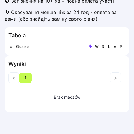
⏰ Запізнення на 10+ хв = повна оплата участі
Piaseczno
🔄 Скасування менше ніж за 24 год - оплата за 
Pisz
вами (або знайдіть заміну свого рівня)
Poznan
Pruszcz Gdański
Tabela
Pszczyna
Rzeszow
#
Gracze
W
D
L
±
P
Siedlce
Stalowa Wola
Wyniki
Szczecin
Torun
<
>
1
Trabki Wielkie
Turbia
Tychy
Brak meczów
Warsaw
Wroclaw
Wyszkow
Zabrze
Zielona Gora