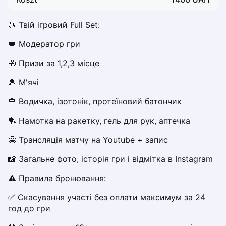
Dabrowa Gornicza
Elblag
🎾 Твій ігровий Full Set:
Elk
👑 Модератор гри
Gdansk
Gdynia
🎁 Призи за 1,2,3 місце
Grudziądz
🎾 М'ячі 
Kalisz
Katowice
🌹 Водичка, ізотонік, протеїновий батончик
Katowice Area
🏓 Намотка на ракетку, гель для рук, аптечка
Kielce
Kościerzyna
🤩 Трансляція матчу на Youtube + запис
Krakow
📸 Загальне фото, історія гри і відмітка в Instagram
Legionowo
Lodz
⚠️ Правила бронювання:
Lublin
✅ Скасування участі без оплати максимум за 24 
Nowy Sącz
год до гри
Olsztyn
Opole