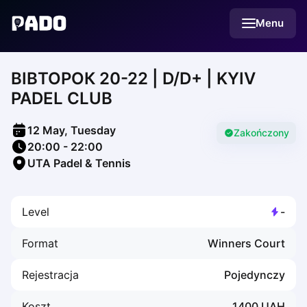
English
Menu
Українська
Polski
Русский
ВІВТОРОК 20-22 | D/D+ | KYIV
English
Cities
PADEL CLUB
Prague
Batumi
12 May, Tuesday
Kutaisi
Zakończony
20:00
-
22:00
Tbilisi
UTA Padel & Tennis
Budapest
Riga
Arlamow
Level
-
Bialystok
Bielsko-Biala
Format
Winners Court
Bolesławiec
Bydgoszcz
Rejestracja
Pojedynczy
Chojnice
Czestochowa
Koszt
1400
UAH