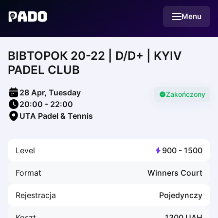
English
Menu
Українська
Polski
Русский
ВІВТОРОК 20-22 | D/D+ | KYIV
English
Cities
PADEL CLUB
Prague
Batumi
28 Apr, Tuesday
Kutaisi
Zakończony
20:00
-
22:00
Tbilisi
UTA Padel & Tennis
Budapest
Riga
Arlamow
Level
900
-
1500
Bialystok
Bielsko-Biala
Format
Winners Court
Bolesławiec
Bydgoszcz
Rejestracja
Pojedynczy
Chojnice
Czestochowa
Koszt
1300
UAH