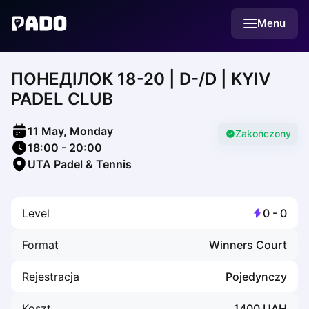
English
Menu
Українська
Polski
Русский
ПОНЕДІЛОК 18-20 | D-/D | KYIV
English
Cities
PADEL CLUB
Prague
Batumi
11 May, Monday
Kutaisi
Zakończony
18:00
-
20:00
Tbilisi
UTA Padel & Tennis
Budapest
Riga
Arlamow
Level
0
-
0
Bialystok
Bielsko-Biala
Format
Winners Court
Bolesławiec
Bydgoszcz
Rejestracja
Pojedynczy
Chojnice
Czestochowa
Koszt
1400
UAH