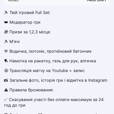
Dabrowa Gornicza
Elblag
🎾 Твій ігровий Full Set:
Elk
👑 Модератор гри
Gdansk
Gdynia
🎁 Призи за 1,2,3 місце
Grudziądz
🎾 М'ячі 
Kalisz
Katowice
🌹 Водичка, ізотонік, протеїновий батончик
Katowice Area
🏓 Намотка на ракетку, гель для рук, аптечка
Kielce
Kościerzyna
🤩 Трансляція матчу на Youtube + запис
Krakow
📸 Загальне фото, історія гри і відмітка в Instagram
Legionowo
Lodz
⚠️ Правила бронювання:
Lublin
✅ Скасування участі без оплати максимум за 24 
Nowy Sącz
год до гри
Olsztyn
Opole