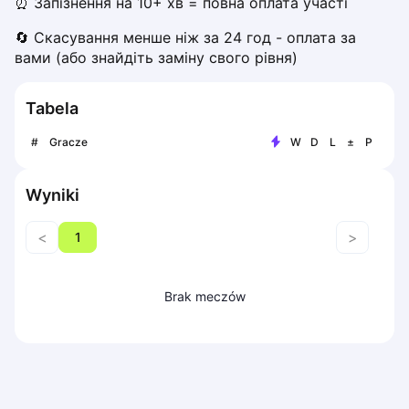
⏰ Запізнення на 10+ хв = повна оплата участі
Piaseczno
🔄 Скасування менше ніж за 24 год - оплата за 
Pisz
вами (або знайдіть заміну свого рівня)
Poznan
Pruszcz Gdański
Tabela
Pszczyna
Rzeszow
#
Gracze
W
D
L
±
P
Siedlce
Stalowa Wola
Wyniki
Szczecin
Torun
<
>
1
Trabki Wielkie
Turbia
Tychy
Brak meczów
Warsaw
Wroclaw
Wyszkow
Zabrze
Zielona Gora