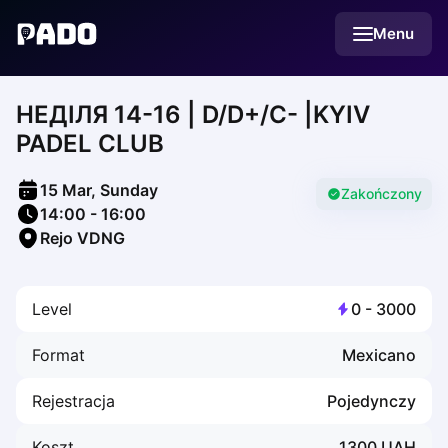
English
Menu
Українська
Polski
Русский
НЕДІЛЯ 14-16 | D/D+/C- |KYIV
English
Cities
PADEL CLUB
Prague
Batumi
15 Mar, Sunday
Kutaisi
Zakończony
14:00
-
16:00
Tbilisi
Rejo VDNG
Budapest
Riga
Arlamow
Level
0
-
3000
Bialystok
Bielsko-Biala
Format
Mexicano
Bolesławiec
Bydgoszcz
Rejestracja
Pojedynczy
Chojnice
Czestochowa
Koszt
1300
UAH