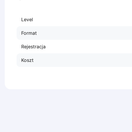
Dabrowa Gornicza
Elblag
Level
Elk
Gdansk
Format
Gdynia
Grudziądz
Rejestracja
Kalisz
Katowice
Koszt
Katowice Area
Kielce
Kościerzyna
Krakow
Legionowo
Lodz
Lublin
Nowy Sącz
Olsztyn
Opole