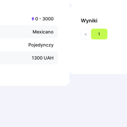
0
-
3000
Wyniki
Mexicano
<
1
Pojedynczy
1300
UAH