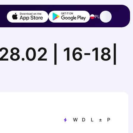
PL
8.02 | 16-18|
W
D
L
±
P