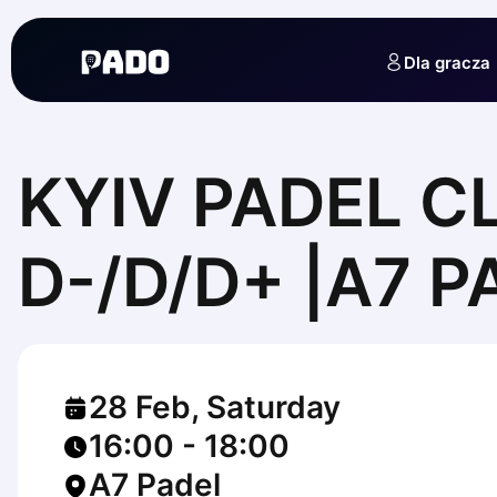
English
Українська
Dla gracza
Polski
Русский
English
Cities
Prague
KYIV PADEL CL
Batumi
Kutaisi
Tbilisi
D-/D/D+ |A7 P
Budapest
Riga
Arlamow
Bialystok
Bielsko-Biala
28 Feb, Saturday
Bolesławiec
Bydgoszcz
16:00
-
18:00
Chojnice
A7 Padel
Czestochowa