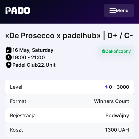
English
Menu
Українська
Polski
Русский
«De Prosecco x padelhub» | D+ / C-
English
Cities
Prague
16 May, Saturday
Batumi
Zakończony
19:00
-
21:00
Kutaisi
Padel Club22.Unit
Tbilisi
Budapest
Riga
Level
0
-
3000
Arlamow
Bialystok
Format
Winners Court
Bielsko-Biala
Bolesławiec
Rejestracja
Podwójny
Bydgoszcz
Chojnice
Koszt
1300
UAH
Czestochowa