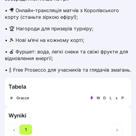
Piaseczno
• 🎥 Онлайн-трансляція матчів з Королівського 
Pisz
корту (станьте зіркою ефіру!);
Poznan
• 🏆 Нагороди для призерів турніру;
Pruszcz Gdański
Pszczyna
• 🎾 Нові м’ячі на кожному корті;
Rzeszow
Siedlce
• 🍎 Фуршет: вода, легкі снеки та свіжі фрукти для 
відновлення енергії;
Stalowa Wola
Szczecin
• 🍾 Free Prosecco для учасників та глядачів змагань.
Torun
Trabki Wielkie
Tabela
Turbia
Tychy
#
Gracze
W
D
L
±
P
Warsaw
Wroclaw
Wyniki
Wyszkow
Zabrze
<
>
1
Zielona Gora