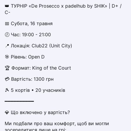
Dabrowa Gornicza
👑 ТУРНІР «De Prosecco x padelhub by SHIK» | D+ / 
C-
Elblag
Elk
📅 Субота, 16 травня
Gdansk
Gdynia
🕖 Час: 19:00 - 21:00
Grudziądz
📍 Локація: Club22 (Unit City)  
Kalisz
Katowice
🎯 Рівень: Open D
Katowice Area
🏆 Формат: King of the Court 
Kielce
Kościerzyna
💳 Вартість: 1300 грн
Krakow
🎾 5 кортів • 20 учасників
Legionowo
Lodz
━━━━━━━━━━
Lublin
💎 Що включено у вартість?
Nowy Sącz
Olsztyn
Ми подбали про ваш комфорт, щоб ви могли 
Opole
зосередитися лише на грі: