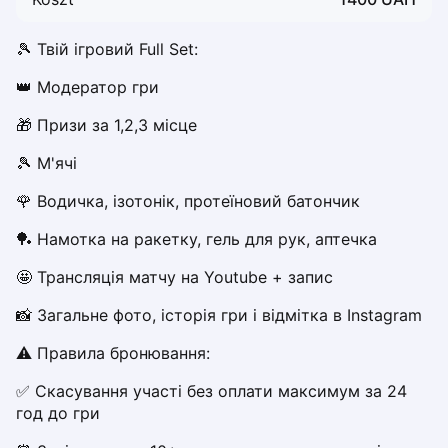
Dabrowa Gornicza
Elblag
🎾 Твій ігровий Full Set:
Elk
👑 Модератор гри
Gdansk
Gdynia
🎁 Призи за 1,2,3 місце
Grudziądz
🎾 М'ячі 
Kalisz
Katowice
🌹 Водичка, ізотонік, протеїновий батончик
Katowice Area
🏓 Намотка на ракетку, гель для рук, аптечка
Kielce
Kościerzyna
🤩 Трансляція матчу на Youtube + запис
Krakow
📸 Загальне фото, історія гри і відмітка в Instagram
Legionowo
Lodz
⚠️ Правила бронювання:
Lublin
✅ Скасування участі без оплати максимум за 24 
Nowy Sącz
год до гри
Olsztyn
Opole