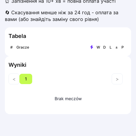
⏰ Запізнення на 10+ хв = повна оплата участі
Piaseczno
🔄 Скасування менше ніж за 24 год - оплата за 
Pisz
вами (або знайдіть заміну свого рівня)
Poznan
Pruszcz Gdański
Tabela
Pszczyna
Rzeszow
#
Gracze
W
D
L
±
P
Siedlce
Stalowa Wola
Wyniki
Szczecin
Torun
<
>
1
Trabki Wielkie
Turbia
Tychy
Brak meczów
Warsaw
Wroclaw
Wyszkow
Zabrze
Zielona Gora