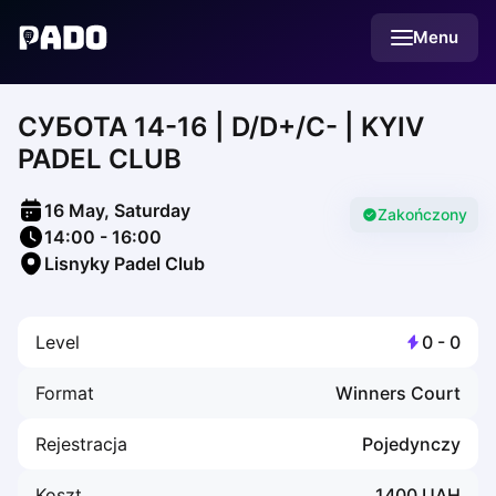
English
Menu
Українська
Polski
Русский
CУБОТА 14-16 | D/D+/C- | KYIV
English
Cities
PADEL CLUB
Prague
Batumi
16 May, Saturday
Kutaisi
Zakończony
14:00
-
16:00
Tbilisi
Lisnyky Padel Club
Budapest
Riga
Arlamow
Level
0
-
0
Bialystok
Bielsko-Biala
Format
Winners Court
Bolesławiec
Bydgoszcz
Rejestracja
Pojedynczy
Chojnice
Czestochowa
Koszt
1400
UAH