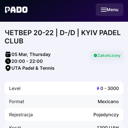
English
Menu
Українська
Polski
Русский
ЧЕТВЕР 20-22 | D-/D | KYIV PADEL
English
Cities
CLUB
Prague
Batumi
05 Mar, Thursday
Kutaisi
Zakończony
20:00
-
22:00
Tbilisi
UTA Padel & Tennis
Budapest
Riga
Arlamow
Level
0
-
3000
Bialystok
Bielsko-Biala
Format
Mexicano
Bolesławiec
Bydgoszcz
Rejestracja
Pojedynczy
Chojnice
Czestochowa
Koszt
1300
UAH