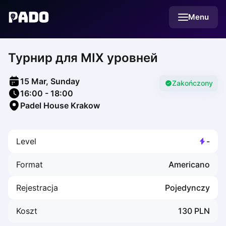
English
Menu
Українська
Polski
Русский
Турнир для MIX уровней
English
Cities
Prague
15 Mar, Sunday
Batumi
Zakończony
16:00
-
18:00
Kutaisi
Padel House Krakow
Tbilisi
Budapest
Riga
Level
-
Arlamow
Bialystok
Format
Americano
Bielsko-Biala
Bolesławiec
Rejestracja
Pojedynczy
Bydgoszcz
Chojnice
Koszt
130
PLN
Czestochowa