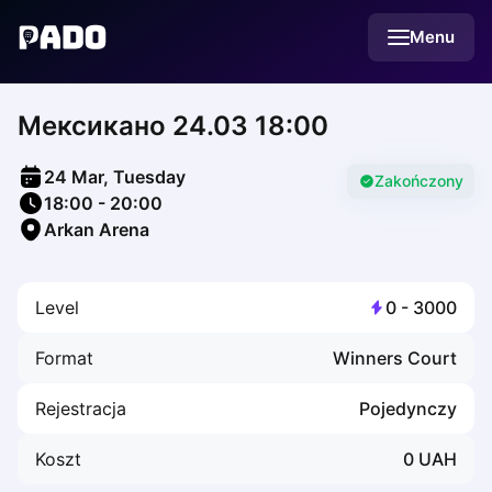
English
Menu
Українська
Polski
Русский
Мексикано 24.03 18:00
English
Cities
Prague
24 Mar, Tuesday
Batumi
Zakończony
18:00
-
20:00
Kutaisi
Arkan Arena
Tbilisi
Budapest
Riga
Level
0
-
3000
Arlamow
Bialystok
Format
Winners Court
Bielsko-Biala
Bolesławiec
Rejestracja
Pojedynczy
Bydgoszcz
Chojnice
Koszt
0
UAH
Czestochowa