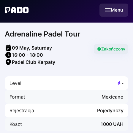
English
Menu
Українська
Polski
Русский
Adrenaline Padel Tour
English
Cities
Prague
09 May, Saturday
Batumi
Zakończony
16:00
-
18:00
Kutaisi
Padel Club Karpaty
Tbilisi
Budapest
Riga
Level
-
Arlamow
Bialystok
Format
Mexicano
Bielsko-Biala
Bolesławiec
Rejestracja
Pojedynczy
Bydgoszcz
Chojnice
Koszt
1000
UAH
Czestochowa