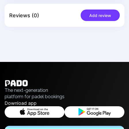
Piaseczno
Pisz
Reviews
(
0
)
Add review
Poznan
Pruszcz Gdański
Pszczyna
Rzeszow
Siedlce
Stalowa Wola
Szczecin
English
Torun
Українська
Trabki Wielkie
Polski
Turbia
Русский
The next-generation
Tychy
platform for padel bookings
Warsaw
Download app
Wroclaw
Wyszkow
Zabrze
Zielona Gora