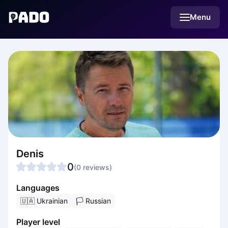
English
Menu
Українська
Polski
Русский
English
Cities
Prague
Batumi
Kutaisi
Tbilisi
Budapest
Riga
Arlamow
Denis
Bialystok
0
(
0
reviews
)
Bielsko-Biala
Bolesławiec
Languages
Bydgoszcz
🇺🇦
Ukrainian
🏳
Russian
Chojnice
Player level
Czestochowa