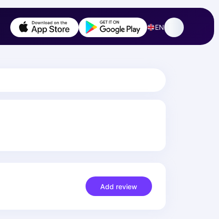
EN
Add review