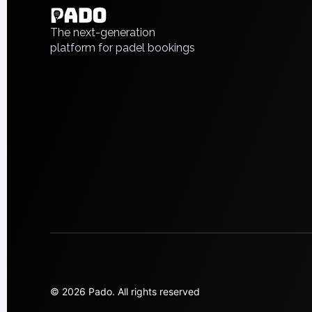
Piaseczno
Русский
Pisz
The next-generation
platform for padel bookings
Poznan
Pruszcz Gdański
Pszczyna
Rzeszow
Siedlce
Stalowa Wola
Szczecin
Torun
Trabki Wielkie
Turbia
Tychy
Warsaw
Wroclaw
Wyszkow
Zabrze
© 2026 Pado.
All rights reserved
Zielona Gora