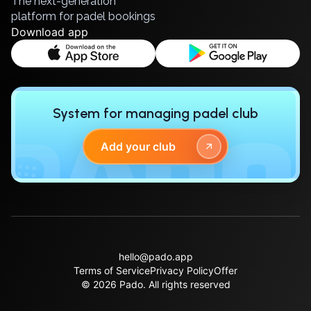
The next-generation
Lisbon
platform for padel bookings
Download app
Bucharest
Alicante
Cherkasy
Chernivtsi
Dnipro
System for managing padel club
Ivano-Frankivsk
Kharkiv
Add your club
Khmelnytskyi
Kryvyi Rih
Kyiv
Lutsk
Lviv
Odesa
hello@pado.app
Rivne
Terms of Service
Privacy Policy
Offer
Sumy
© 2026 Pado.
All rights reserved
Uzhhorod
Vinnytsia