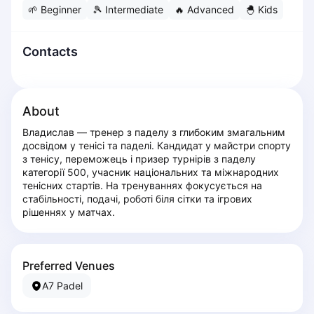
🌱
Beginner
🎾
Intermediate
🔥
Advanced
🐣
Kids
Dabrowa Gornicza
Elblag
Elk
Contacts
Gdansk
Gdynia
Grudziądz
About
Kalisz
Владислав — тренер з паделу з глибоким змагальним 
Katowice
досвідом у тенісі та паделі. Кандидат у майстри спорту 
Katowice Area
з тенісу, переможець і призер турнірів з паделу 
Kielce
категорії 500, учасник національних та міжнародних 
тенісних стартів. На тренуваннях фокусується на 
Kościerzyna
стабільності, подачі, роботі біля сітки та ігрових 
Krakow
рішеннях у матчах.
Legionowo
Lodz
Lublin
Preferred Venues
Nowy Sącz
A7 Padel
Olsztyn
Opole