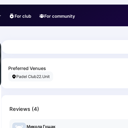
r
For club
For community
Preferred Venues
Padel Club22.Unit
Reviews
(
4
)
Микола
Гущак