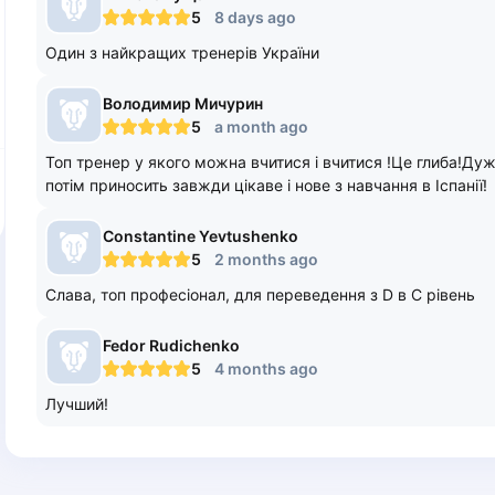
5
8 days ago
Один з найкращих тренерів України
Володимир
Мичурин
5
a month ago
Топ тренер у якого можна вчитися і вчитися !Це глиба!Дуже
потім приносить завжди цікаве і нове з навчання в Іспанії!
Constantine
Yevtushenko
5
2 months ago
Слава, топ професіонал, для переведення з D в С рівень
Fedor
Rudichenko
5
4 months ago
Лучший!