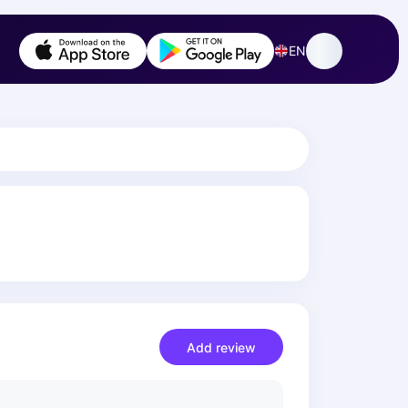
EN
Add review