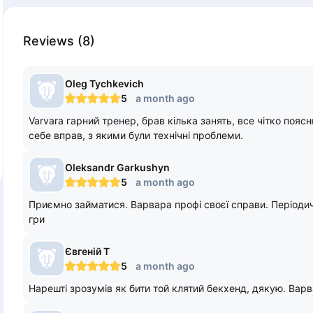
Reviews
(
8
)
Oleg
Tychkevich
5
a month ago
Varvara гарний тренер, брав кілька занять, все чітко поя
себе вправ, з якими були технічні проблеми.
Oleksandr
Garkushyn
5
a month ago
Приємно займатися. Варвара профі своєї справи. Період
гри
Євгеній
Т
5
a month ago
Нарешті зрозумів як бити той клятий бекхенд, дякую. Варв