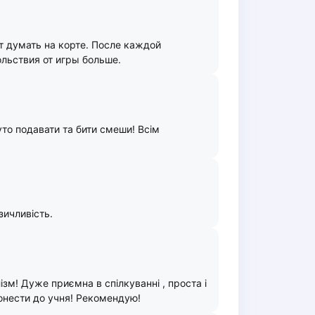
ет думать на корте. После каждой
льствия от игры больше.
уто подавати та бити смеши! Всім
зичливість.
зм! Дуже приємна в спілкуванні , проста і
донести до учня! Рекомендую!