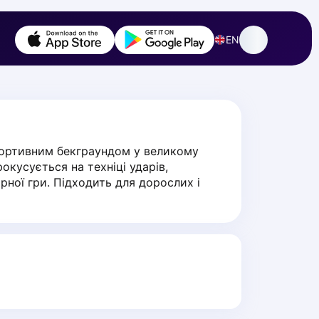
EN
портивним бекграундом у великому 
кусується на техніці ударів, 
рної гри. Підходить для дорослих і 