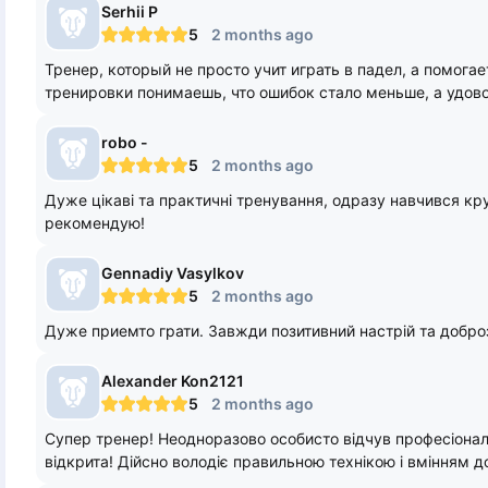
Serhii
P
5
2 months ago
Тренер, который не просто учит играть в падел, а помога
тренировки понимаешь, что ошибок стало меньше, а удово
robo
-
5
2 months ago
Дуже цікаві та практичні тренування, одразу навчився кр
рекомендую!
Gennadiy
Vasylkov
5
2 months ago
Дуже приемто грати. Завжди позитивний настрій та добро
Alexander
Kon2121
5
2 months ago
Супер тренер! Неодноразово особисто відчув професіоналі
відкрита! Дійсно володіє правильною технікою і вмінням 