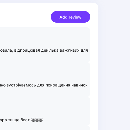
Add review
снювала, відпрацювал декілька важливих для
ично зустрічаємось для покращення навичок
ара ти ще бест 🤗🤗🤗