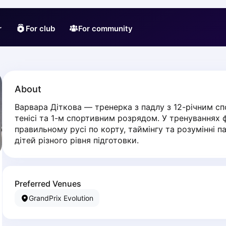
r
For club
For community
About
Варвара Діткова — тренерка з падлу з 12-річним с
тенісі та 1-м спортивним розрядом. У тренуваннях фо
правильному русі по корту, таймінгу та розумінні па
дітей різного рівня підготовки.
Preferred Venues
GrandPrix Evolution