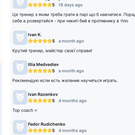
5
16 days ago
Це тренер з яким треба грати в парі що б навчатися. Порад
себе а розвертайся - при чикиті бий в противнику в тіло
Ivan
K.
5
a month ago
Крутий тренер, майстер своєї справи!
Illia
Medvediev
5
a month ago
Рекомендую если есть желание научиться играть.
Ivan
Razenkov
5
4 months ago
Top coach ⭐️
Fedor
Rudichenko
5
4 months ago