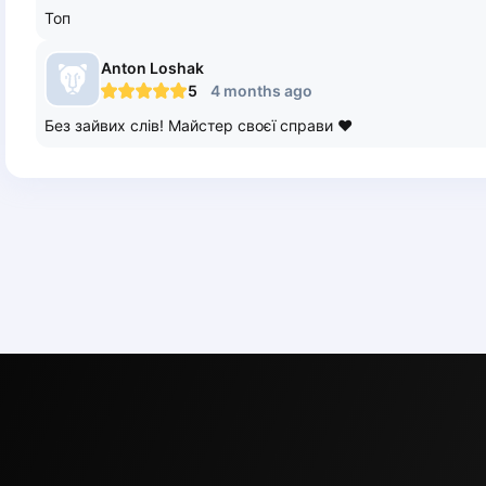
Топ
Anton
Loshak
5
4 months ago
Без зайвих слів! Майстер своєї справи ❤️