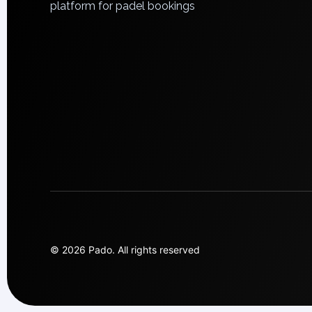
platform for padel bookings
Lisbon
Bucharest
Alicante
Cherkasy
Chernivtsi
Dnipro
Ivano-Frankivsk
Kharkiv
Khmelnytskyi
Kryvyi Rih
Kyiv
Lutsk
Lviv
Odesa
© 2026 Pado.
All rights reserved
Rivne
Sumy
Uzhhorod
Vinnytsia