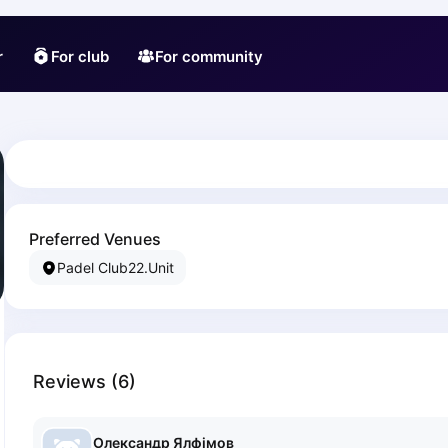
r
For club
For community
Preferred Venues
Padel Club22.Unit
Reviews
(
6
)
Олександр
Ялфімов