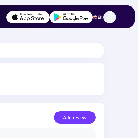
EN
Add review