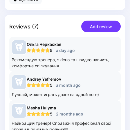
Piaseczno
Pisz
Poznan
Reviews
(
7
)
Add review
Pruszcz Gdański
Pszczyna
Rzeszow
Ольга
Черкаская
Siedlce
5
a day ago
Stalowa Wola
Рекомендую тренера, якісно та швидко навчить,
Szczecin
комфортне спілкування
Torun
Trabki Wielkie
Andrey
Yefremov
Turbia
5
a month ago
Tychy
Лучший, может играть даже на одной ноге)
Warsaw
Wroclaw
Masha
Hulyma
5
2 months ago
Wyszkow
Zabrze
Найкращий тренер! Справжній професіонал своєї
Zielona Gora
справи в приємна людина🫶