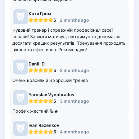
Lisbon
Катя
Гром
Bucharest
5
2 months ago
Alicante
Cherkasy
Чудовий тренер і справжній професіонал своєї
справи! Завжди мотивує, підтримує та допомагає
Chernivtsi
досягати кращих результатів. Тренування проходять
Dnipro
цікаво та ефективно. Рекомендую!
Ivano-Frankivsk
Kharkiv
Daniil
D
Khmelnytskyi
5
2 months ago
Kryvyi Rih
Очень красивый и хороший тренер
Kyiv
Lutsk
Yaroslav
Vynohradov
Lviv
5
3 months ago
Odesa
Профик жесткий 🦾🔥
Rivne
Sumy
Ivan
Razenkov
Uzhhorod
5
4 months ago
Vinnytsia