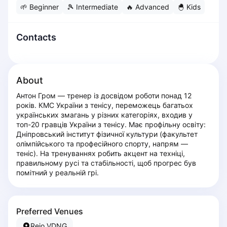
🌱
Beginner
🎾
Intermediate
🔥
Advanced
🐣
Kids
Dabrowa Gornicza
Elblag
Elk
Contacts
Gdansk
Gdynia
Grudziądz
About
Kalisz
Антон Гром — тренер із досвідом роботи понад 12 
Katowice
років. КМС України з тенісу, переможець багатьох 
Katowice Area
українських змагань у різних категоріях, входив у 
Kielce
топ-20 гравців України з тенісу. Має профільну освіту: 
Дніпровський інститут фізичної культури (факультет 
Kościerzyna
олімпійського та професійного спорту, напрям — 
Krakow
теніс). На тренуваннях робить акцент на техніці, 
Legionowo
правильному русі та стабільності, щоб прогрес був 
помітний у реальній грі.
Lodz
Lublin
Nowy Sącz
Preferred Venues
Olsztyn
Opole
Rejo VDNG