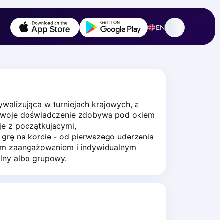
EN
alizująca w turniejach krajowych, a 
 Swoje doświadczenie zdobywa pod okiem 
e z początkującymi, 
rę na korcie - od pierwszego uderzenia 
ym zaangażowaniem i indywidualnym 
lny albo grupowy.