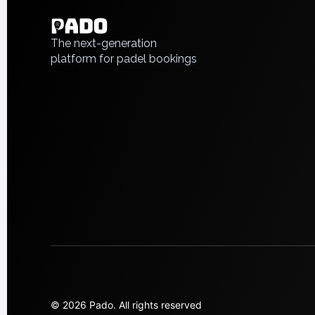
Polski
Piaseczno
Русский
Pisz
The next-generation
Poznan
platform for padel bookings
Pruszcz Gdański
Pszczyna
Rzeszow
Siedlce
Stalowa Wola
Szczecin
Torun
Trabki Wielkie
Turbia
Tychy
Warsaw
Wroclaw
Wyszkow
Zabrze
© 2026 Pado.
All rights reserved
Zielona Gora