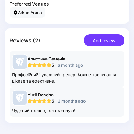
Preferred Venues
Piaseczno
Arkan Arena
Pisz
Poznan
Pruszcz Gdański
Pszczyna
Reviews
(
2
)
Add review
Rzeszow
Siedlce
Stalowa Wola
Христина
Семенів
5
a month ago
Szczecin
Torun
Професійний і уважний тренер. Кожне тренування
Trabki Wielkie
цікаве та ефективне.
Turbia
Yurii
Deneha
Tychy
5
2 months ago
Warsaw
Wroclaw
Чудовий тренер, рекомендую!
Wyszkow
Zabrze
Zielona Gora