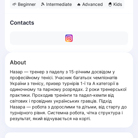
🌱
Beginner
🎾
Intermediate
🔥
Advanced
🐣
Kids
Dabrowa Gornicza
Elblag
Elk
Contacts
Gdansk
Gdynia
Grudziądz
Kalisz
Katowice
About
Katowice Area
Назар — тренер з паделу з 15-річним досвідом у 
Kielce
професійному тенісі. Учасник багатьох чемпіонатів 
Kościerzyna
України з тенісу, призер турнірів 1-ї та А категорії в 
одиночному та парному розрядах. 2 роки тренерської 
Krakow
практики. Проходив тренінги та падел-кемпи від 
Legionowo
світових і провідних українських гравців. Підхід 
Lodz
Назара — робота з дорослими та дітьми, від старту до 
турнірного рівня. Системна робота, чітка структура і 
Lublin
результат, який відчувається на корті.
Nowy Sącz
Olsztyn
Opole