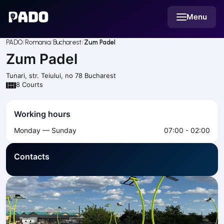
English
Menu
Українська
Polski
Русский
PADO
Romania
Bucharest
Zum Padel
English
Zum Padel
Cities
Prague
Tunari, str. Teiului, no 78
Bucharest
Batumi
8
Courts
Kutaisi
Tbilisi
Working hours
Budapest
Monday — Sunday
07:00 - 02:00
Riga
Arlamow
Contacts
Bialystok
Bielsko-Biala
Bolesławiec
Bydgoszcz
Chojnice
Czestochowa