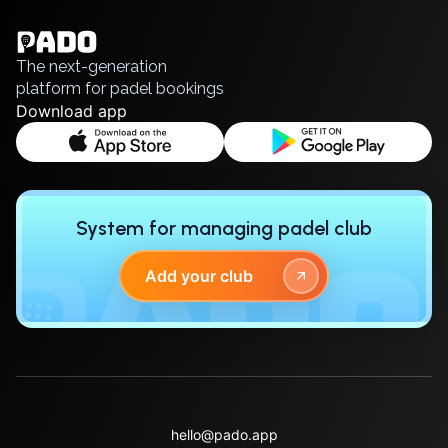
Polski
Zaporizhzhia
Русский
Українська
Cities
The next-generation
platform for padel bookings
Prague
Download app
Batumi
Kutaisi
Tbilisi
Budapest
Riga
System for managing padel club
Arlamow
Bialystok
Add your club
Bielsko-Biala
Bolesławiec
Bydgoszcz
Chojnice
Czestochowa
Dabrowa Gornicza
hello@pado.app
Elblag