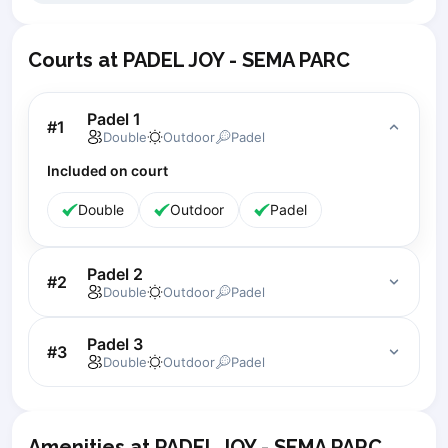
Piaseczno
Pisz
Courts at PADEL JOY - SEMA PARC
Poznan
Pruszcz Gdański
Padel 1
Pszczyna
#
1
Double
Outdoor
Padel
Rzeszow
Siedlce
Included on court
Stalowa Wola
Double
Outdoor
Padel
Szczecin
Torun
Trabki Wielkie
Padel 2
#
2
Double
Outdoor
Padel
Turbia
Tychy
Padel 3
Warsaw
#
3
Double
Outdoor
Padel
Wroclaw
Wyszkow
Zabrze
Zielona Gora
Amenities at PADEL JOY - SEMA PARC