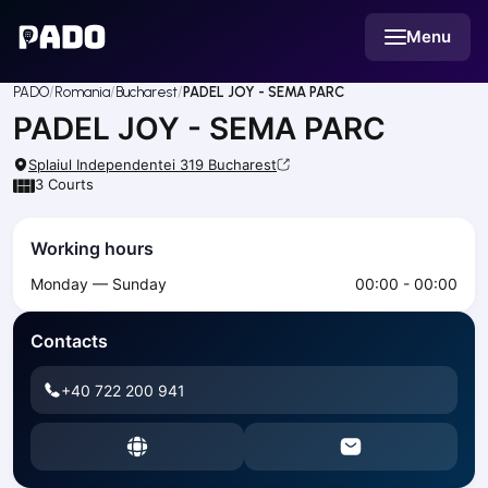
English
Menu
Українська
Polski
Русский
PADO
Romania
Bucharest
PADEL JOY - SEMA PARC
English
PADEL JOY - SEMA PARC
Cities
Prague
Splaiul Independentei 319
Bucharest
Batumi
3
Courts
Kutaisi
Tbilisi
Working hours
Budapest
Monday — Sunday
00:00 - 00:00
Riga
Arlamow
Contacts
Bialystok
Bielsko-Biala
+40 722 200 941
Bolesławiec
Bydgoszcz
Chojnice
Czestochowa