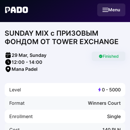
English
Menu
Українська
Polski
Русский
SUNDAY MIX c ПРИЗОВЫМ
English
Cities
ФОНДОМ OT TOWER EXCHANGE
Prague
Batumi
29 Mar, Sunday
Kutaisi
Finished
12:00
-
14:00
Tbilisi
Mana Padel
Budapest
Riga
Arlamow
Level
0
-
5000
Bialystok
Bielsko-Biala
Format
Winners Court
Bolesławiec
Bydgoszcz
Enrollment
Single
Chojnice
Czestochowa
Cost
140
PLN