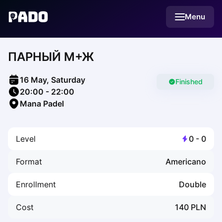
English
Menu
Українська
Polski
Русский
ПАРНЫЙ М+Ж
English
Cities
Prague
16 May, Saturday
Batumi
Finished
20:00
-
22:00
Kutaisi
Mana Padel
Tbilisi
Budapest
Riga
Level
0
-
0
Arlamow
Bialystok
Format
Americano
Bielsko-Biala
Bolesławiec
Enrollment
Double
Bydgoszcz
Chojnice
Cost
140
PLN
Czestochowa