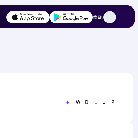
EN
W
D
L
±
P