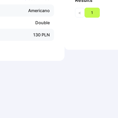
Results
Americano
<
1
Double
130
PLN