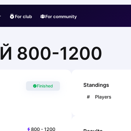
r
For club
For community
Й 800-1200
Standings
Finished
#
Players
800
-
1200