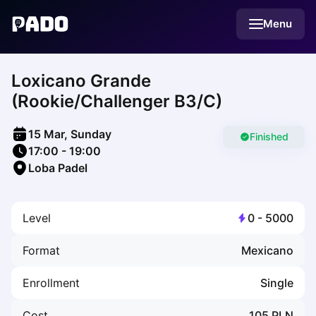
English
Menu
Українська
Polski
Русский
Loxicano Grande
English
Cities
(Rookie/Challenger B3/C)
Prague
Batumi
15 Mar, Sunday
Kutaisi
Finished
17:00
-
19:00
Tbilisi
Loba Padel
Budapest
Riga
Arlamow
Level
0
-
5000
Bialystok
Bielsko-Biala
Format
Mexicano
Bolesławiec
Bydgoszcz
Enrollment
Single
Chojnice
Czestochowa
Cost
105
PLN