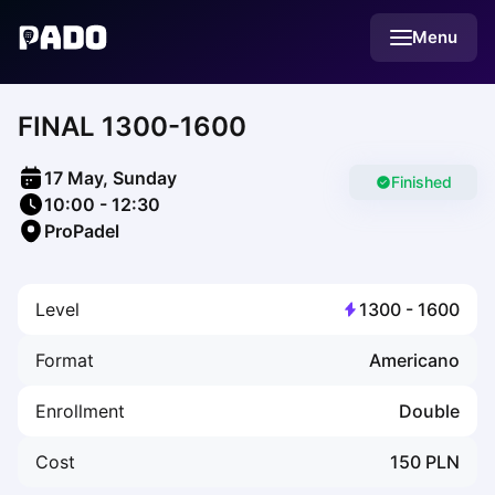
English
Menu
Українська
Polski
Русский
FINAL 1300-1600
English
Cities
Prague
17 May, Sunday
Batumi
Finished
10:00
-
12:30
Kutaisi
ProPadel
Tbilisi
Budapest
Riga
Level
1300
-
1600
Arlamow
Bialystok
Format
Americano
Bielsko-Biala
Bolesławiec
Enrollment
Double
Bydgoszcz
Chojnice
Cost
150
PLN
Czestochowa