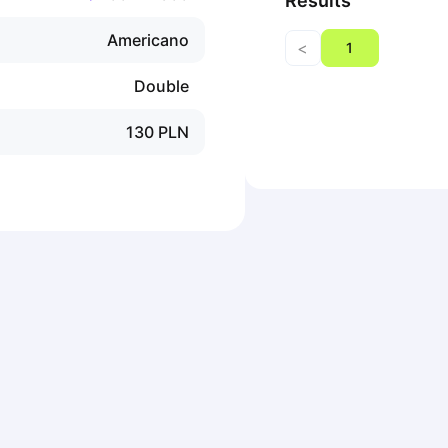
Results
Americano
<
1
Double
130
PLN