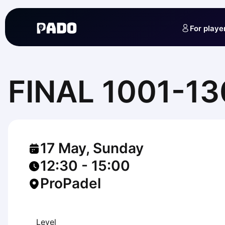
English
Українська
For playe
Polski
Русский
English
Cities
Prague
FINAL 1001-1
Batumi
Kutaisi
Tbilisi
Budapest
Riga
17 May, Sunday
Arlamow
Bialystok
12:30
-
15:00
Bielsko-Biala
ProPadel
Bolesławiec
Bydgoszcz
Chojnice
Czestochowa
Level