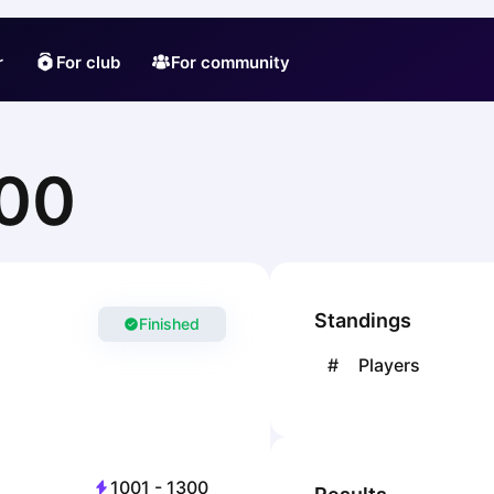
r
For club
For community
300
Standings
Finished
#
Players
1001
-
1300