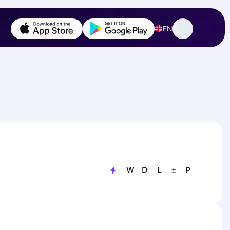
EN
W
D
L
±
P