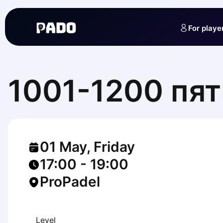
English
Українська
For playe
Polski
Русский
English
Cities
Prague
1001-1200 пя
Batumi
Kutaisi
Tbilisi
Budapest
Riga
01 May, Friday
Arlamow
Bialystok
17:00
-
19:00
Bielsko-Biala
ProPadel
Bolesławiec
Bydgoszcz
Chojnice
Czestochowa
Level