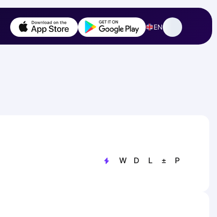
EN
W
D
L
±
P