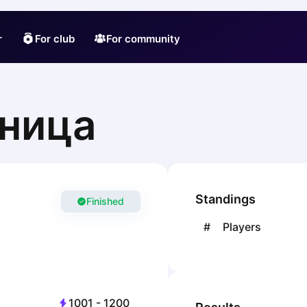
r
For club
For community
тница
Standings
Finished
#
Players
1001
-
1200