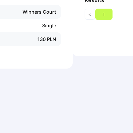
Results
Winners Court
<
1
Single
130
PLN