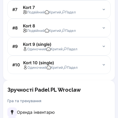
Zaporizhzhia
Kort 7
#
7
Подвійний
Критий
Падел
Українська
Cities
Prague
Kort 8
#
8
Подвійний
Критий
Падел
Batumi
Kutaisi
Kort 9 (single)
Tbilisi
#
9
Одиночний
Критий
Падел
Budapest
Riga
Kort 10 (single)
Arlamow
#
10
Одиночний
Критий
Падел
Bialystok
Bielsko-Biala
Bolesławiec
Зручності Padel PL Wroclaw
Bydgoszcz
Chojnice
Гра та тренування
Czestochowa
Dabrowa Gornicza
Оренда інвентарю
Elblag