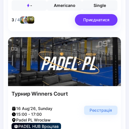
Bucharest
-
Americano
Single
Alicante
Cherkasy
3
/
4
Приєднатися
Chernivtsi
Dnipro
Ivano-Frankivsk
Kharkiv
Khmelnytskyi
Kryvyi Rih
Kyiv
Lutsk
Lviv
Odesa
Турнир Winners Court
Rivne
Sumy
Uzhhorod
16 Aug'26, Sunday
Реєстрація
15:00
-
17:00
Vinnytsia
Padel PL Wroclaw
Zaporizhzhia
PADEL HUB Вроцлав