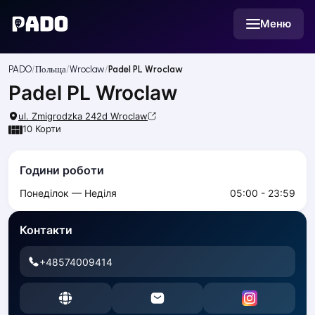
English
Меню
Українська
Polski
Русский
PADO
Польща
Wroclaw
Padel PL Wroclaw
English
Cities
Padel PL Wroclaw
Prague
Batumi
ul. Zmigrodzka 242d
Wroclaw
10
Корти
Kutaisi
Tbilisi
Budapest
Години роботи
Riga
Понеділок — Неділя
05:00 - 23:59
Arlamow
Bialystok
Контакти
Bielsko-Biala
Bolesławiec
+48574009414
Bydgoszcz
Chojnice
Czestochowa