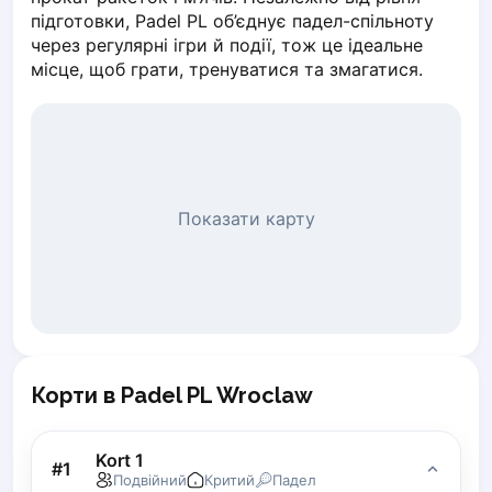
підготовки, Padel PL об’єднує падел-спільноту 
Piaseczno
через регулярні ігри й події, тож це ідеальне 
Pisz
місце, щоб грати, тренуватися та змагатися.
Poznan
Pruszcz Gdański
Pszczyna
Rzeszow
Siedlce
Stalowa Wola
Показати карту
Szczecin
Torun
Trabki Wielkie
Turbia
Tychy
Warsaw
Корти в Padel PL Wroclaw
Wroclaw
Wyszkow
Kort 1
Zabrze
#
1
Подвійний
Критий
Падел
Zielona Gora