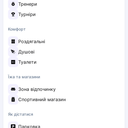
Тренери
Elk
Gdansk
Турніри
Gdynia
Grudziądz
Комфорт
Kalisz
Роздягальні
Katowice
Katowice Area
Душові
Kielce
Туалети
Kościerzyna
Krakow
Їжа та магазини
Legionowo
Lodz
Зона відпочинку
Lublin
Nowy Sącz
Спортивний магазин
Olsztyn
Opole
Як дістатися
Piaseczno
Парковка
Pisz