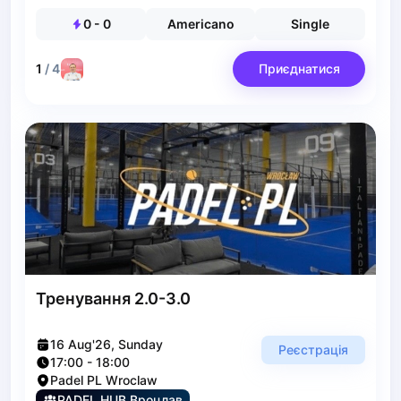
Gdansk
Gdynia
0
-
0
Americano
Single
Grudziądz
Kalisz
1
/
4
Приєднатися
Katowice
Katowice Area
Kielce
Kościerzyna
Krakow
Legionowo
Lodz
Lublin
Nowy Sącz
Olsztyn
Тренування 2.0-3.0
Opole
Piaseczno
16 Aug'26, Sunday
Реєстрація
Pisz
17:00
-
18:00
Poznan
Padel PL Wroclaw
PADEL HUB Вроцлав