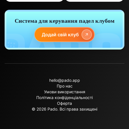
Cherkasy
Chernivtsi
Dnipro
Система для керування падел клубом
Ivano-Frankivsk
Kharkiv
Додай свій клуб
Khmelnytskyi
Kryvyi Rih
Kyiv
Lutsk
Lviv
Odesa
Rivne
hello@pado.app
Про нас
Sumy
Умови використання
Uzhhorod
Політика конфіденціальності
Vinnytsia
Оферта
Zaporizhzhia
© 2026 Pado.
Всі права захищені
Русский
Cities