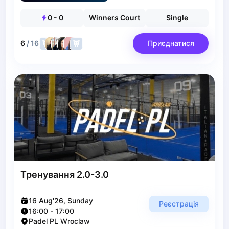
Polski
Cities
0
-
0
Winners Court
Single
Prague
Batumi
6
/
16
Приєднатися
Kutaisi
Tbilisi
Budapest
Riga
Arlamow
Bialystok
Bielsko-Biala
Bolesławiec
Bydgoszcz
Chojnice
Тренування 2.0-3.0
Czestochowa
Dabrowa Gornicza
16 Aug'26, Sunday
Elblag
Реєстрація
16:00
-
17:00
Elk
Padel PL Wroclaw