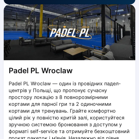
Dabrowa Gornicza
Elblag
Elk
Gdansk
Gdynia
Grudziądz
Kalisz
Katowice
Katowice Area
Padel PL Wroclaw
Kielce
Kościerzyna
Padel PL Wroclaw — один із провідних падел-
центрів у Польщі, що пропонує сучасну 
Krakow
простору локацію з 8 повнорозмірними 
Legionowo
кортами для парної гри та 2 одиночними 
Lodz
кортами для тренувань. Грайте комфортно 
Lublin
цілий рік у повністю критій залі, користуйтеся 
Nowy Sącz
зручною системою бронювання з доступом у 
Olsztyn
форматі self-service та отримуйте безкоштовний 
Opole
прокат ракеток і м’ячів. Незалежно від рівня 