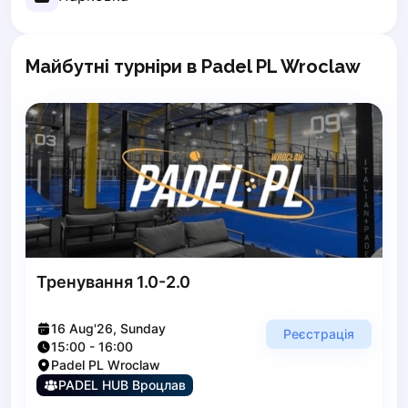
Poznan
Pruszcz Gdański
Майбутні турніри в Padel PL Wroclaw
Pszczyna
Rzeszow
Siedlce
Stalowa Wola
Szczecin
Torun
Trabki Wielkie
Turbia
Tychy
Warsaw
Тренування 1.0-2.0
Wroclaw
Wyszkow
16 Aug'26, Sunday
Реєстрація
Zabrze
15:00
-
16:00
Zielona Gora
Padel PL Wroclaw
Lisbon
PADEL HUB Вроцлав