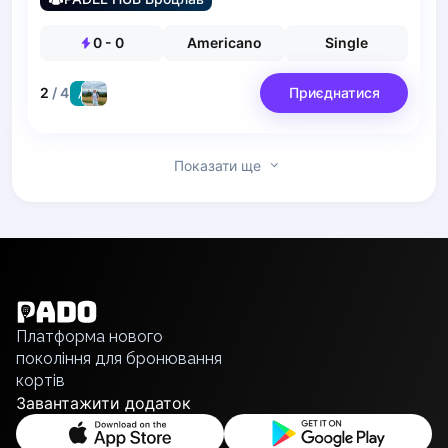
Pruszcz Gdański
Pszczyna
0
-
0
Americano
Single
Rzeszow
Siedlce
2
/
4
Приєднатися
Stalowa Wola
Szczecin
Torun
Показати ще
Trabki Wielkie
Turbia
Tychy
English
Warsaw
Українська
Wroclaw
Polski
Wyszkow
Русский
Zabrze
Платформа нового
Zielona Gora
покоління для бронювання
Lisbon
кортів
Bucharest
Завантажити додаток
Alicante