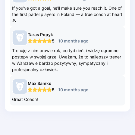
Lisbon
If you’ve got a goal, he’ll make sure you reach it. One of
Bucharest
the first padel players in Poland — a true coach at heart
🎾
Alicante
Cherkasy
Taras
Popyk
Chernivtsi
5
10 months ago
Dnipro
Trenuję z nim prawie rok, co tydzień, i widzę ogromne
Ivano-Frankivsk
postępy w swojej grze. Uważam, że to najlepszy trener
Kharkiv
w Warszawie bardzo pozytywny, sympatyczny i
Khmelnytskyi
profesjonalny człowiek.
Kryvyi Rih
Kyiv
Max
Samko
Lutsk
5
10 months ago
Lviv
Great Coach!
Odesa
Rivne
Sumy
Uzhhorod
Vinnytsia