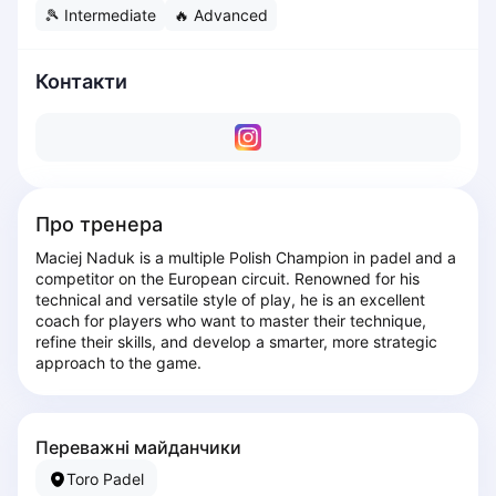
🎾
Intermediate
🔥
Advanced
Dabrowa Gornicza
Elblag
Elk
Контакти
Gdansk
Gdynia
Grudziądz
Kalisz
Katowice
Про тренера
Katowice Area
Maciej Naduk is a multiple Polish Champion in padel and a 
Kielce
competitor on the European circuit. Renowned for his 
Kościerzyna
technical and versatile style of play, he is an excellent 
coach for players who want to master their technique, 
Krakow
refine their skills, and develop a smarter, more strategic 
Legionowo
approach to the game.
Lodz
Lublin
Nowy Sącz
Переважні майданчики
Olsztyn
Toro Padel
Opole