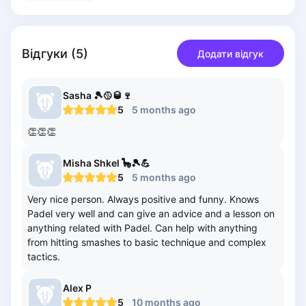
Piaseczno
Pisz
Poznan
Відгуки
(
5
)
Додати відгук
Pruszcz Gdański
Pszczyna
Sasha
🎾🥎🥃🍷
Rzeszow
5
5 months ago
Siedlce
👏👏👏
Stalowa Wola
Szczecin
Misha
Shkel 🦕🎾💪
Torun
5
5 months ago
Trabki Wielkie
Very nice person. Always positive and funny. Knows
Turbia
Padel very well and can give an advice and a lesson on
Tychy
anything related with Padel. Can help with anything
Warsaw
from hitting smashes to basic technique and complex
Wroclaw
tactics.
Wyszkow
Zabrze
Alex
P
5
10 months ago
Zielona Gora