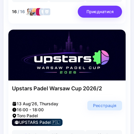
Polski
Cities
16
/
16
Приєднатися
Prague
Batumi
Kutaisi
Tbilisi
Budapest
Riga
Arlamow
Bialystok
Bielsko-Biala
Bolesławiec
Upstars Padel Warsaw Cup 2026/2
Bydgoszcz
Chojnice
13 Aug'26, Thursday
Czestochowa
Реєстрація
16:00
-
18:00
Dabrowa Gornicza
Toro Padel
Elblag
UPSTARS Padel 🇵🇱
Elk