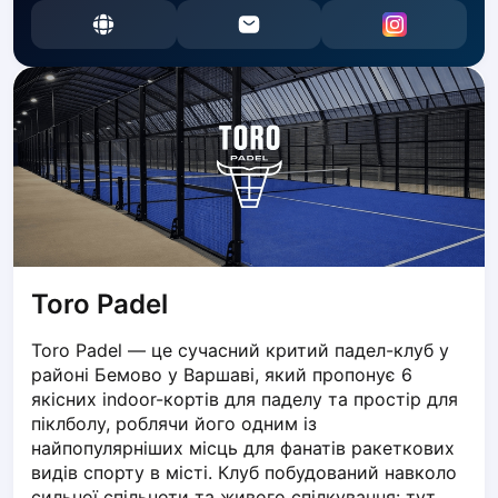
Dabrowa Gornicza
Elblag
Elk
Gdansk
Gdynia
Grudziądz
Kalisz
Katowice
Katowice Area
Kielce
Kościerzyna
Toro Padel
Krakow
Toro Padel — це сучасний критий падел-клуб у 
Legionowo
районі Бемово у Варшаві, який пропонує 6 
Lodz
якісних indoor-кортів для паделу та простір для 
Lublin
піклболу, роблячи його одним із 
Nowy Sącz
найпопулярніших місць для фанатів ракеткових 
Olsztyn
видів спорту в місті. Клуб побудований навколо 
Opole
сильної спільноти та живого спілкування: тут 