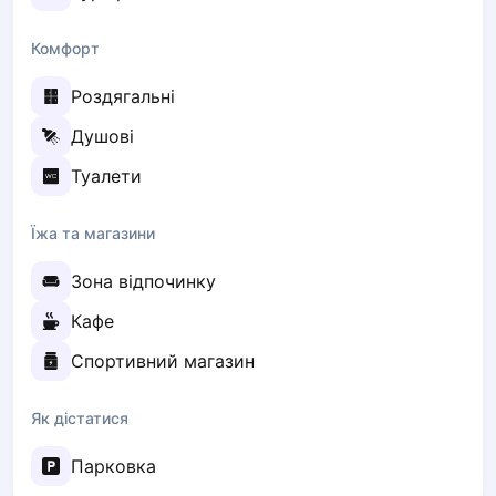
Elk
Комфорт
Gdansk
Gdynia
Роздягальні
Grudziądz
Kalisz
Душові
Katowice
Туалети
Katowice Area
Kielce
Їжа та магазини
Kościerzyna
Krakow
Зона відпочинку
Legionowo
Кафе
Lodz
Lublin
Спортивний магазин
Nowy Sącz
Olsztyn
Як дістатися
Opole
Парковка
Piaseczno
Pisz