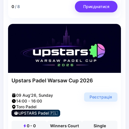
Bucharest
0
/
8
Приєднатися
Alicante
Cherkasy
Chernivtsi
Dnipro
Ivano-Frankivsk
Kharkiv
Khmelnytskyi
Kryvyi Rih
Kyiv
Lutsk
Lviv
Upstars Padel Warsaw Cup 2026
Odesa
Rivne
09 Aug'26, Sunday
Реєстрація
Sumy
14:00
-
16:00
Toro Padel
Uzhhorod
UPSTARS Padel 🇵🇱
Vinnytsia
Zaporizhzhia
0
-
0
Winners Court
Single