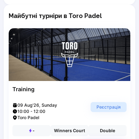
Poznan
Pruszcz Gdański
Майбутні турніри в Toro Padel
Pszczyna
Rzeszow
Siedlce
Stalowa Wola
Szczecin
Torun
Trabki Wielkie
Turbia
Tychy
Training
Warsaw
Wroclaw
09 Aug'26, Sunday
Реєстрація
Wyszkow
10:00
-
12:00
Zabrze
Toro Padel
Zielona Gora
-
Winners Court
Double
Lisbon