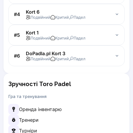
Zaporizhzhia
Kort 6
#
4
Подвійний
Критий
Падел
Українська
Cities
Prague
Kort 1
#
5
Batumi
Подвійний
Критий
Падел
Kutaisi
Tbilisi
DoPadla.pl Kort 3
#
6
Budapest
Подвійний
Критий
Падел
Riga
Arlamow
Bialystok
Зручності Toro Padel
Bielsko-Biala
Bolesławiec
Гра та тренування
Bydgoszcz
Оренда інвентарю
Chojnice
Czestochowa
Тренери
Dabrowa Gornicza
Турніри
Elblag