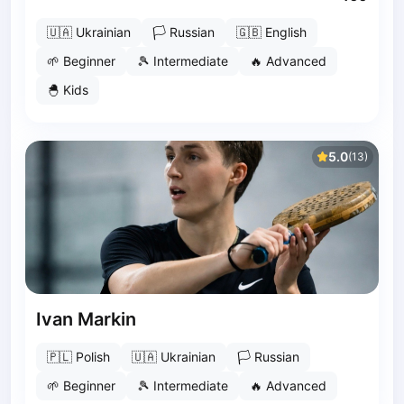
Pruszcz Gdański
Pszczyna
🇺🇦
Ukrainian
🏳
Russian
🇬🇧
English
Rzeszow
🌱
Beginner
🎾
Intermediate
🔥
Advanced
Siedlce
🐣
Kids
Stalowa Wola
Szczecin
Torun
5.0
(
13
)
Trabki Wielkie
Turbia
Tychy
Warsaw
Wroclaw
Wyszkow
Zabrze
Ivan Markin
Zielona Gora
Lisbon
🇵🇱
Polish
🇺🇦
Ukrainian
🏳
Russian
Bucharest
Alicante
🌱
Beginner
🎾
Intermediate
🔥
Advanced