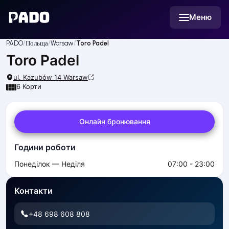
English
Меню
Українська
Polski
Русский
PADO
Польща
Warsaw
Toro Padel
English
Toro Padel
Cities
Prague
ul. Kazubów 14
Warsaw
Batumi
6
Корти
Kutaisi
Tbilisi
Онлайн бронювання
Budapest
Riga
Години роботи
Arlamow
Bialystok
Понеділок — Неділя
07:00 - 23:00
Bielsko-Biala
Bolesławiec
Контакти
Bydgoszcz
Chojnice
+48 698 608 808
Czestochowa