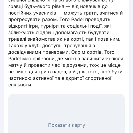
Piaseczno
гравці будь-якого рівня — від новачків до 
постійних учасників — можуть грати, вчитися й 
Pisz
прогресувати разом. Toro Padel проводить 
Poznan
відкриті ігри, турніри та соціальні події, які 
Pruszcz Gdański
зближують людей і допомагають будувати 
Pszczyna
тривалі знайомства як на корті, так і поза ним. 
Rzeszow
Також у клубі доступні тренування з 
Siedlce
досвідченими тренерами. Окрім кортів, Toro 
Stalowa Wola
Padel має chill-зони, де можна залишитися після 
матчу й провести час із друзями, тож це місце 
Szczecin
не лише для гри в падел, а й для того, щоб бути 
Torun
частиною активної та відкритої спортивної 
Trabki Wielkie
спільноти.
Turbia
Tychy
Warsaw
Wroclaw
Wyszkow
Zabrze
Показати карту
Zielona Gora