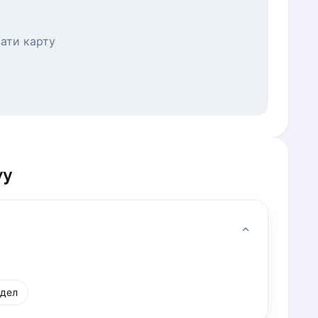
ати карту
wy
дел