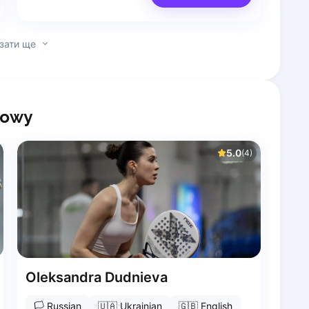
зати ще
dowy
5.0
(
4
)
Oleksandra Dudnieva
🏳
Russian
🇺🇦
Ukrainian
🇬🇧
English