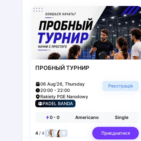
Zaporizhzhia
Українська
Cities
Prague
Batumi
Kutaisi
Tbilisi
Budapest
ПРОБНЫЙ ТУРНИР
Riga
Arlamow
06 Aug'26, Thursday
Bialystok
Реєстрація
20:00
-
22:00
Bielsko-Biala
Rakiety PGE Narodowy
Bolesławiec
PADEL BANDA
Bydgoszcz
Chojnice
0
-
0
Americano
Single
Czestochowa
Dabrowa Gornicza
4
/
4
Приєднатися
Elblag