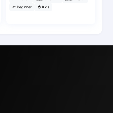
🌱
Beginner
🐣
Kids