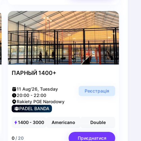
ПАРНЫЙ 1400+
11 Aug'26, Tuesday
Реєстрація
20:00
-
22:00
Rakiety PGE Narodowy
PADEL BANDA
1400
-
3000
Americano
Double
0
/
20
Приєднатися