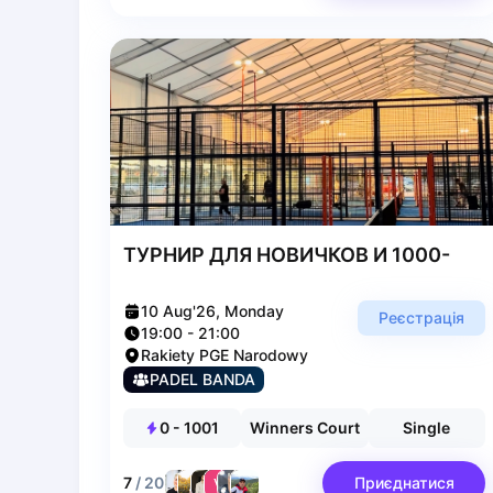
Elk
Gdansk
Gdynia
Grudziądz
Kalisz
Katowice
Katowice Area
Kielce
Kościerzyna
ТУРНИР ДЛЯ НОВИЧКОВ И 1000-
Krakow
Legionowo
10 Aug'26, Monday
Реєстрація
Lodz
19:00
-
21:00
Lublin
Rakiety PGE Narodowy
PADEL BANDA
Nowy Sącz
Olsztyn
0
-
1001
Winners Court
Single
Opole
Piaseczno
7
/
20
Приєднатися
Pisz