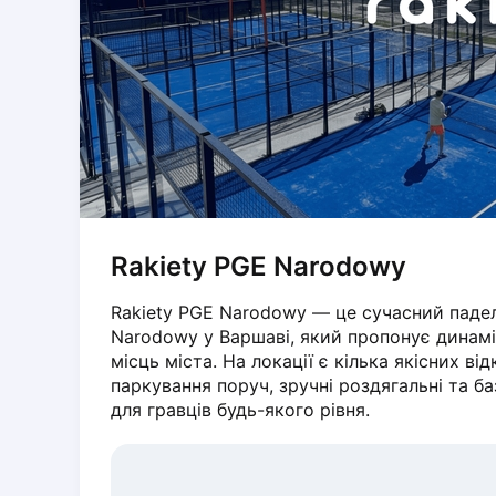
Dabrowa Gornicza
Elblag
Elk
Gdansk
Gdynia
Grudziądz
Kalisz
Katowice
Katowice Area
Rakiety PGE Narodowy
Kielce
Kościerzyna
Rakiety PGE Narodowy — це сучасний падел
Krakow
Narodowy у Варшаві, який пропонує динамі
Legionowo
місць міста. На локації є кілька якісних ві
Lodz
паркування поруч, зручні роздягальні та б
Lublin
для гравців будь-якого рівня.
Nowy Sącz
Olsztyn
Opole