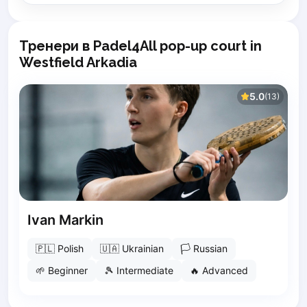
Lisbon
Bucharest
Тренери в Padel4All pop-up court in
Alicante
Westfield Arkadia
Cherkasy
Chernivtsi
5.0
(
13
)
Dnipro
Ivano-Frankivsk
Kharkiv
Khmelnytskyi
Kryvyi Rih
Kyiv
Lutsk
Ivan Markin
Lviv
Odesa
🇵🇱
Polish
🇺🇦
Ukrainian
🏳
Russian
Rivne
🌱
Beginner
🎾
Intermediate
🔥
Advanced
Sumy
Uzhhorod
Vinnytsia