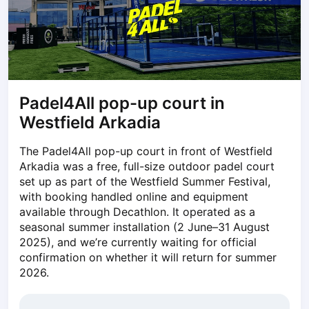
Dabrowa Gornicza
Elblag
Elk
Gdansk
Gdynia
Grudziądz
Padel4All pop-up court in
Kalisz
Westfield Arkadia
Katowice
Katowice Area
The Padel4All pop-up court in front of Westfield 
Arkadia was a free, full-size outdoor padel court 
Kielce
set up as part of the Westfield Summer Festival, 
Kościerzyna
with booking handled online and equipment 
Krakow
available through Decathlon. It operated as a 
Legionowo
seasonal summer installation (2 June–31 August 
Lodz
2025), and we’re currently waiting for official 
Lublin
confirmation on whether it will return for summer 
Nowy Sącz
2026.
Olsztyn
Opole