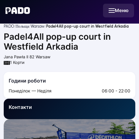
English
Меню
Українська
Polski
Русский
PADO
Польща
Warsaw
Padel4All pop-up court in Westfield Arkadia
English
Padel4All pop-up court in
Cities
Prague
Westfield Arkadia
Batumi
Jana Pawła II 82
Warsaw
Kutaisi
1
Корти
Tbilisi
Budapest
Години роботи
Riga
Arlamow
Понеділок — Неділя
06:00 - 22:00
Bialystok
Bielsko-Biala
Контакти
Bolesławiec
Bydgoszcz
Chojnice
Czestochowa