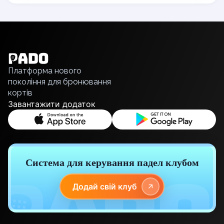
Zaporizhzhia
English
Українська
Cities
Українська
Polski
Prague
Русский
Batumi
Платформа нового
Kutaisi
покоління для бронювання
Tbilisi
кортів
Budapest
Завантажити додаток
Riga
Arlamow
Bialystok
Bielsko-Biala
Bolesławiec
Система для керування падел клубом
Bydgoszcz
Chojnice
Додай свій клуб
Czestochowa
Dabrowa Gornicza
Elblag