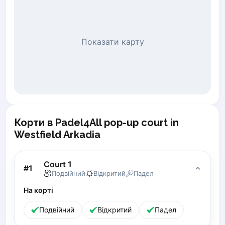
Piaseczno
Pisz
Poznan
Показати карту
Pruszcz Gdański
Pszczyna
Rzeszow
Siedlce
Stalowa Wola
Szczecin
Корти в Padel4All pop-up court in
Torun
Westfield Arkadia
Trabki Wielkie
Turbia
Tychy
Court 1
#
1
Warsaw
Подвійний
Відкритий
Падел
Wroclaw
На корті
Wyszkow
Подвійний
Відкритий
Падел
Zabrze
Zielona Gora