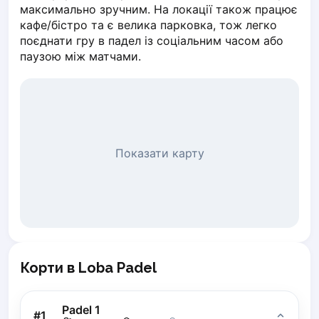
максимально зручним. На локації також працює 
Piaseczno
кафе/бістро та є велика парковка, тож легко 
Pisz
поєднати гру в падел із соціальним часом або 
Poznan
паузою між матчами.
Pruszcz Gdański
Pszczyna
Rzeszow
Siedlce
Stalowa Wola
Показати карту
Szczecin
Torun
Trabki Wielkie
Turbia
Tychy
Warsaw
Wroclaw
Корти в Loba Padel
Wyszkow
Zabrze
Padel 1
#
1
Zielona Gora