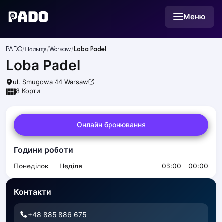
English
Меню
Українська
Polski
Русский
PADO
Польща
Warsaw
Loba Padel
English
Cities
Loba Padel
Prague
Batumi
ul. Smugowa 44
Warsaw
8
Корти
Kutaisi
Tbilisi
Budapest
Онлайн бронювання
Riga
Arlamow
Години роботи
Bialystok
Понеділок — Неділя
06:00 - 00:00
Bielsko-Biala
Bolesławiec
Контакти
Bydgoszcz
Chojnice
+48 885 886 675
Czestochowa