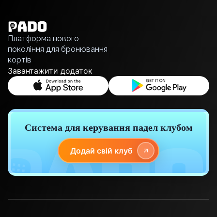
Bucharest
Українська
Alicante
Polski
Cherkasy
Русский
Chernivtsi
Платформа нового
Dnipro
покоління для бронювання
кортів
Ivano-Frankivsk
Завантажити додаток
Kharkiv
Khmelnytskyi
Kryvyi Rih
Kyiv
Lutsk
Система для керування падел клубом
Lviv
Odesa
Додай свій клуб
Rivne
Sumy
Uzhhorod
Vinnytsia
Zaporizhzhia