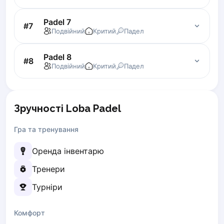
Zaporizhzhia
Padel 7
#
7
Подвійний
Критий
Падел
Українська
Cities
Prague
Padel 8
Batumi
#
8
Подвійний
Критий
Падел
Kutaisi
Tbilisi
Budapest
Зручності Loba Padel
Riga
Arlamow
Гра та тренування
Bialystok
Bielsko-Biala
Оренда інвентарю
Bolesławiec
Тренери
Bydgoszcz
Chojnice
Турніри
Czestochowa
Dabrowa Gornicza
Комфорт
Elblag