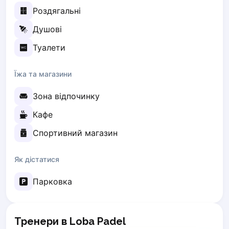
Роздягальні
Elk
Gdansk
Душові
Gdynia
Туалети
Grudziądz
Kalisz
Їжа та магазини
Katowice
Katowice Area
Зона відпочинку
Kielce
Kościerzyna
Кафе
Krakow
Спортивний магазин
Legionowo
Lodz
Як дістатися
Lublin
Nowy Sącz
Парковка
Olsztyn
Opole
Piaseczno
Тренери в Loba Padel
Pisz