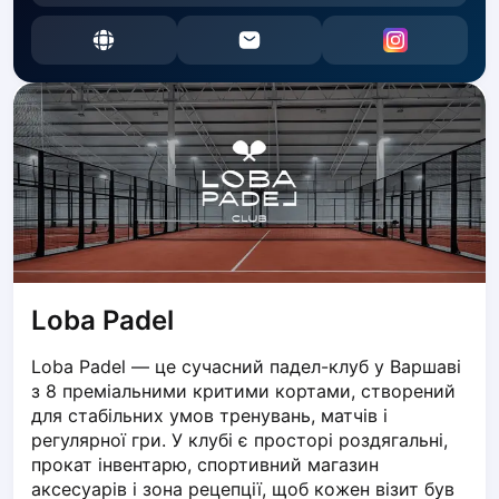
Dabrowa Gornicza
Elblag
Elk
Gdansk
Gdynia
Grudziądz
Kalisz
Katowice
Katowice Area
Kielce
Kościerzyna
Loba Padel
Krakow
Legionowo
Loba Padel — це сучасний падел-клуб у Варшаві 
Lodz
з 8 преміальними критими кортами, створений 
Lublin
для стабільних умов тренувань, матчів і 
Nowy Sącz
регулярної гри. У клубі є просторі роздягальні, 
прокат інвентарю, спортивний магазин 
Olsztyn
аксесуарів і зона рецепції, щоб кожен візит був 
Opole