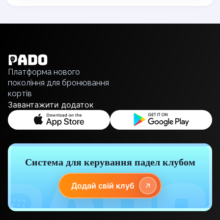
Lisbon
Bucharest
English
Alicante
Українська
Cherkasy
Polski
Chernivtsi
Русский
Dnipro
Платформа нового
покоління для бронювання
Ivano-Frankivsk
кортів
Kharkiv
Завантажити додаток
Khmelnytskyi
Kryvyi Rih
Kyiv
Lutsk
Lviv
Система для керування падел клубом
Odesa
Rivne
Додай свій клуб
Sumy
Uzhhorod
Vinnytsia