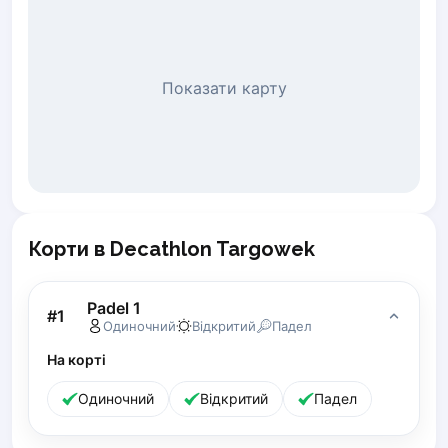
Piaseczno
Pisz
Poznan
Показати карту
Pruszcz Gdański
Pszczyna
Rzeszow
Siedlce
Stalowa Wola
Szczecin
Torun
Корти в Decathlon Targowek
Trabki Wielkie
Turbia
Padel 1
#
1
Tychy
Одиночний
Відкритий
Падел
Warsaw
На корті
Wroclaw
Wyszkow
Одиночний
Відкритий
Падел
Zabrze
Zielona Gora