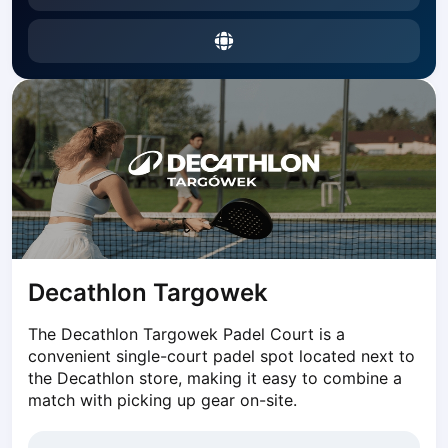
Dabrowa Gornicza
Elblag
Elk
Gdansk
Gdynia
Grudziądz
Kalisz
Katowice
Katowice Area
Kielce
Kościerzyna
Decathlon Targowek
Krakow
Legionowo
The Decathlon Targowek Padel Court is a 
Lodz
convenient single-court padel spot located next to 
Lublin
the Decathlon store, making it easy to combine a 
Nowy Sącz
match with picking up gear on-site.
Olsztyn
Opole