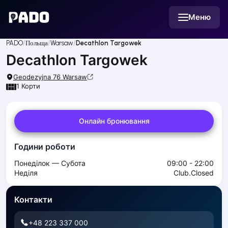
English
Меню
Українська
Polski
Русский
PADO
Польща
Warsaw
Decathlon Targowek
English
Decathlon Targowek
Cities
Prague
Geodezyjna 76
Warsaw
Batumi
1
Корти
Kutaisi
Tbilisi
Онлайн бронювання
Budapest
Riga
Години роботи
Arlamow
Bialystok
Понеділок — Субота
09:00 - 22:00
Bielsko-Biala
Неділя
Club.closed
Bolesławiec
Bydgoszcz
Контакти
Chojnice
+48 223 337 000
Czestochowa