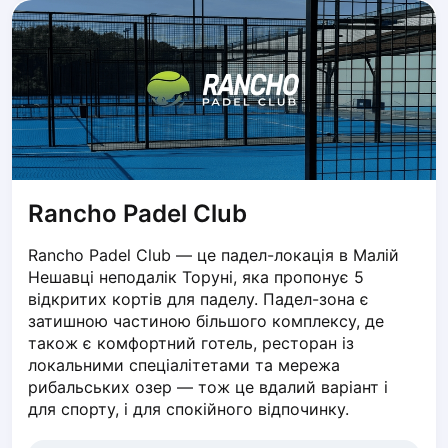
Dabrowa Gornicza
Elblag
Elk
Gdansk
Gdynia
Grudziądz
Kalisz
Katowice
Rancho Padel Club
Katowice Area
Kielce
Rancho Padel Club — це падел-локація в Малій 
Kościerzyna
Нешавці неподалік Торуні, яка пропонує 5 
Krakow
відкритих кортів для паделу. Падел-зона є 
Legionowo
затишною частиною більшого комплексу, де 
Lodz
також є комфортний готель, ресторан із 
локальними спеціалітетами та мережа 
Lublin
рибальських озер — тож це вдалий варіант і 
Nowy Sącz
для спорту, і для спокійного відпочинку.
Olsztyn
Opole