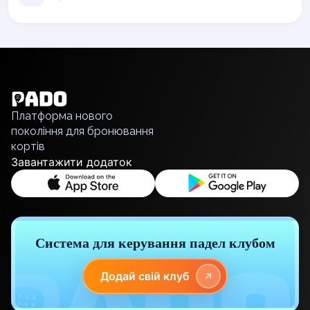
Elk
Gdansk
English
Gdynia
Українська
Grudziądz
Polski
Kalisz
Русский
Katowice
Платформа нового
Katowice Area
покоління для бронювання
Kielce
кортів
Kościerzyna
Завантажити додаток
Krakow
Legionowo
Lodz
Lublin
Nowy Sącz
Система для керування падел клубом
Olsztyn
Opole
Додай свій клуб
Piaseczno
Pisz