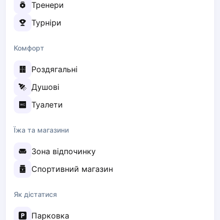
Тренери
Zaporizhzhia
Турніри
Українська
Cities
Prague
Комфорт
Batumi
Роздягальні
Kutaisi
Tbilisi
Душові
Budapest
Туалети
Riga
Arlamow
Їжа та магазини
Bialystok
Bielsko-Biala
Зона відпочинку
Bolesławiec
Спортивний магазин
Bydgoszcz
Chojnice
Czestochowa
Як дістатися
Dabrowa Gornicza
Парковка
Elblag