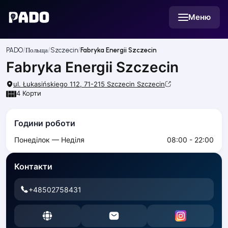
English
Меню
Українська
Polski
Русский
PADO
Польща
Szczecin
Fabryka Energii Szczecin
English
Cities
Fabryka Energii Szczecin
Prague
Batumi
ul. Łukasińskiego 112, 71-215 Szczecin
Szczecin
4
Корти
Kutaisi
Tbilisi
Budapest
Години роботи
Riga
Понеділок — Неділя
08:00 - 22:00
Arlamow
Bialystok
Контакти
Bielsko-Biala
Bolesławiec
+48502758431
Bydgoszcz
Chojnice
Czestochowa