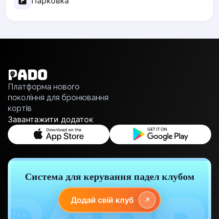
Парковка
Elk
Gdansk
Gdynia
English
Grudziądz
Українська
Kalisz
Polski
Katowice
Русский
Katowice Area
Платформа нового
Kielce
покоління для бронювання
Kościerzyna
кортів
Завантажити додаток
Krakow
Legionowo
Lodz
Lublin
Nowy Sącz
Система для керування падел клубом
Olsztyn
Opole
Додай свій клуб
Piaseczno
Pisz