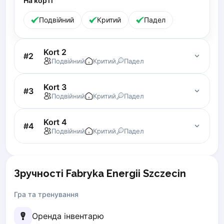
На корті
Lisbon
Подвійний
Критий
Падел
Bucharest
Alicante
Cherkasy
Kort 2
#
2
Chernivtsi
Подвійний
Критий
Падел
Dnipro
Ivano-Frankivsk
Kort 3
#
3
Подвійний
Критий
Падел
Kharkiv
Khmelnytskyi
Kort 4
Kryvyi Rih
#
4
Подвійний
Критий
Падел
Kyiv
Lutsk
Lviv
Зручності Fabryka Energii Szczecin
Odesa
Rivne
Гра та тренування
Sumy
Uzhhorod
Оренда інвентарю
Vinnytsia