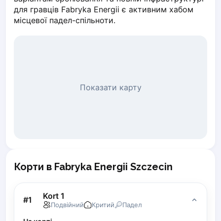
для гравців Fabryka Energii є активним хабом 
Piaseczno
місцевої падел-спільноти.
Pisz
Poznan
Pruszcz Gdański
Pszczyna
Rzeszow
Siedlce
Показати карту
Stalowa Wola
Szczecin
Torun
Trabki Wielkie
Turbia
Tychy
Корти в Fabryka Energii Szczecin
Warsaw
Wroclaw
Wyszkow
Kort 1
#
1
Подвійний
Критий
Падел
Zabrze
Zielona Gora