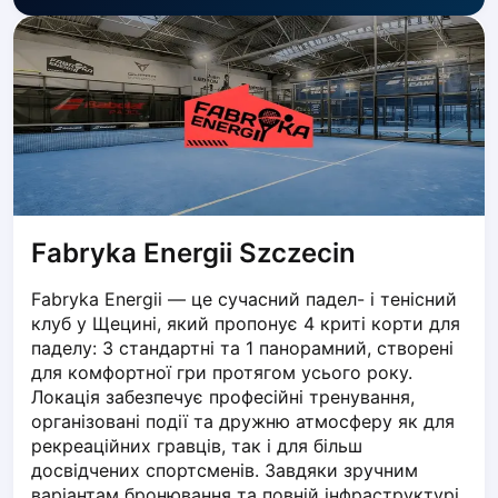
Dabrowa Gornicza
Elblag
Elk
Gdansk
Gdynia
Grudziądz
Kalisz
Katowice
Katowice Area
Fabryka Energii Szczecin
Kielce
Kościerzyna
Fabryka Energii — це сучасний падел- і тенісний 
клуб у Щецині, який пропонує 4 криті корти для 
Krakow
паделу: 3 стандартні та 1 панорамний, створені 
Legionowo
для комфортної гри протягом усього року. 
Lodz
Локація забезпечує професійні тренування, 
Lublin
організовані події та дружню атмосферу як для 
Nowy Sącz
рекреаційних гравців, так і для більш 
Olsztyn
досвідчених спортсменів. Завдяки зручним 
Opole
варіантам бронювання та повній інфраструктурі 