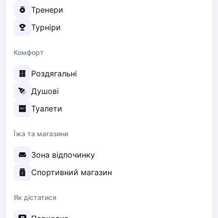
Тренери
Zaporizhzhia
Турніри
Українська
Cities
Prague
Комфорт
Batumi
Kutaisi
Роздягальні
Tbilisi
Душові
Budapest
Riga
Туалети
Arlamow
Bialystok
Їжа та магазини
Bielsko-Biala
Зона відпочинку
Bolesławiec
Bydgoszcz
Спортивний магазин
Chojnice
Czestochowa
Як дістатися
Dabrowa Gornicza
Elblag