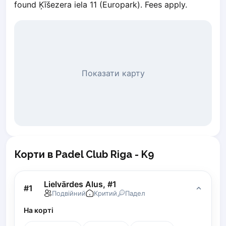
found Ķīšezera iela 11 (Europark). Fees apply.
Piaseczno
Pisz
Poznan
Pruszcz Gdański
Pszczyna
Показати карту
Rzeszow
Siedlce
Stalowa Wola
Szczecin
Torun
Trabki Wielkie
Turbia
Корти в Padel Club Riga - K9
Tychy
Warsaw
Lielvārdes Alus, #1
Wroclaw
#
1
Подвійний
Критий
Падел
Wyszkow
На корті
Zabrze
Zielona Gora