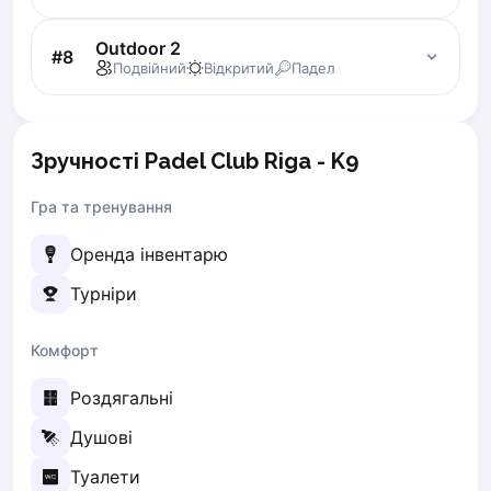
Zaporizhzhia
Outdoor 2
#
8
Подвійний
Відкритий
Падел
Українська
Cities
Prague
Batumi
Kutaisi
Зручності Padel Club Riga - K9
Tbilisi
Гра та тренування
Budapest
Riga
Оренда інвентарю
Arlamow
Турніри
Bialystok
Bielsko-Biala
Bolesławiec
Комфорт
Bydgoszcz
Роздягальні
Chojnice
Czestochowa
Душові
Dabrowa Gornicza
Туалети
Elblag