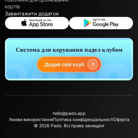
кортів
Poznan
Завантажити додаток
Pruszcz Gdański
Pszczyna
Rzeszow
Siedlce
Stalowa Wola
Система для керування падел клубом
Szczecin
Torun
Додай свій клуб
Trabki Wielkie
Turbia
Tychy
Warsaw
Wroclaw
Wyszkow
hello@pado.app
Zabrze
Умови використання
Політика конфіденціальності
Оферта
Zielona Gora
© 2026 Pado.
Всі права захищені
Lisbon