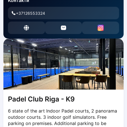
Контакти
Dabrowa Gornicza
Elblag
+37126553324
Elk
Gdansk
Gdynia
Grudziądz
Kalisz
Katowice
Katowice Area
Kielce
Kościerzyna
Krakow
Legionowo
Lodz
Padel Club Riga - K9
Lublin
6 state of the art Indoor Padel courts, 2 panorama 
Nowy Sącz
outdoor courts. 3 indoor golf simulators. Free 
Olsztyn
parking on premises. Additional parking to be 
Opole