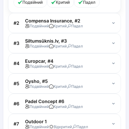
Подвійний
Критий
Падел
Lisbon
Bucharest
Alicante
Compensa Insurance, #2
#
2
Подвійний
Критий
Падел
Cherkasy
Chernivtsi
Siltumsūknis.lv, #3
Dnipro
#
3
Подвійний
Критий
Падел
Ivano-Frankivsk
Kharkiv
Europcar, #4
#
4
Khmelnytskyi
Подвійний
Критий
Падел
Kryvyi Rih
Kyiv
Oysho, #5
#
5
Lutsk
Подвійний
Критий
Падел
Lviv
Odesa
Padel Concept #6
#
6
Rivne
Подвійний
Критий
Падел
Sumy
Uzhhorod
Outdoor 1
#
7
Подвійний
Відкритий
Падел
Vinnytsia