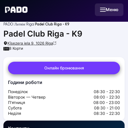
English
Меню
Українська
Polski
Русский
PADO
Латвія
Riga
Padel Club Riga - K9
English
Padel Club Riga - K9
Cities
Prague
Ķīsezera iela 9, 1026
Riga
Batumi
8
Корти
Kutaisi
Tbilisi
Онлайн бронювання
Budapest
Riga
Години роботи
Arlamow
Bialystok
Понеділок
08:30 - 22:30
Bielsko-Biala
Вівторок — Четвер
08:00 - 22:30
П'ятниця
08:00 - 23:00
Bolesławiec
Субота
08:30 - 21:00
Bydgoszcz
Неділя
08:30 - 22:30
Chojnice
Czestochowa