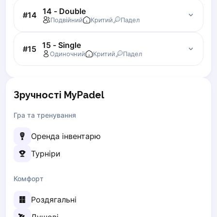
Elk
14 - Double
#
14
Подвійний
Критий
Падел
Gdansk
Gdynia
15 - Single
Grudziądz
#
15
Одиночний
Критий
Падел
Kalisz
Katowice
Katowice Area
Зручності MyPadel
Kielce
Kościerzyna
Гра та тренування
Krakow
Legionowo
Оренда інвентарю
Lodz
Турніри
Lublin
Nowy Sącz
Комфорт
Olsztyn
Opole
Роздягальні
Piaseczno
Pisz