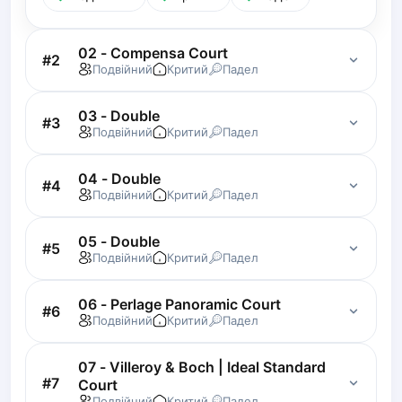
Lisbon
Bucharest
02 - Compensa Court
#
2
Alicante
Подвійний
Критий
Падел
Cherkasy
Chernivtsi
03 - Double
#
3
Dnipro
Подвійний
Критий
Падел
Ivano-Frankivsk
Kharkiv
04 - Double
#
4
Подвійний
Критий
Падел
Khmelnytskyi
Kryvyi Rih
05 - Double
Kyiv
#
5
Подвійний
Критий
Падел
Lutsk
Lviv
06 - Perlage Panoramic Court
#
6
Odesa
Подвійний
Критий
Падел
Rivne
Sumy
07 - Villeroy & Boch | Ideal Standard
Uzhhorod
#
7
Court
Vinnytsia
Подвійний
Критий
Падел