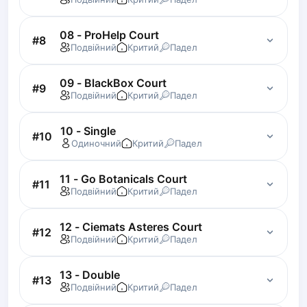
Zaporizhzhia
08 - ProHelp Court
#
8
Українська
Cities
Подвійний
Критий
Падел
Prague
Batumi
09 - BlackBox Court
#
9
Подвійний
Критий
Падел
Kutaisi
Tbilisi
10 - Single
Budapest
#
10
Одиночний
Критий
Падел
Riga
Arlamow
11 - Go Botanicals Court
#
11
Bialystok
Подвійний
Критий
Падел
Bielsko-Biala
Bolesławiec
12 - Ciemats Asteres Court
#
12
Bydgoszcz
Подвійний
Критий
Падел
Chojnice
Czestochowa
13 - Double
#
13
Dabrowa Gornicza
Подвійний
Критий
Падел
Elblag