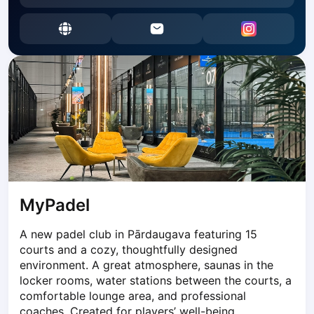
Dabrowa Gornicza
Elblag
Elk
Gdansk
Gdynia
Grudziądz
Kalisz
Katowice
Katowice Area
Kielce
Kościerzyna
MyPadel
Krakow
Legionowo
A new padel club in Pārdaugava featuring 15 
Lodz
courts and a cozy, thoughtfully designed 
Lublin
environment. A great atmosphere, saunas in the 
Nowy Sącz
locker rooms, water stations between the courts, a 
Olsztyn
comfortable lounge area, and professional 
Opole
coaches. Created for players’ well-being.