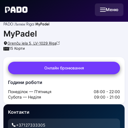
English
Меню
Українська
Polski
Русский
PADO
Латвія
Riga
MyPadel
English
MyPadel
Cities
Prague
Grenču iela 5, LV-1029
Riga
Batumi
15
Корти
Kutaisi
Tbilisi
Онлайн бронювання
Budapest
Riga
Години роботи
Arlamow
Bialystok
Понеділок — П'ятниця
08:00 - 22:00
Bielsko-Biala
Субота — Неділя
09:00 - 21:00
Bolesławiec
Bydgoszcz
Контакти
Chojnice
+37127333305
Czestochowa