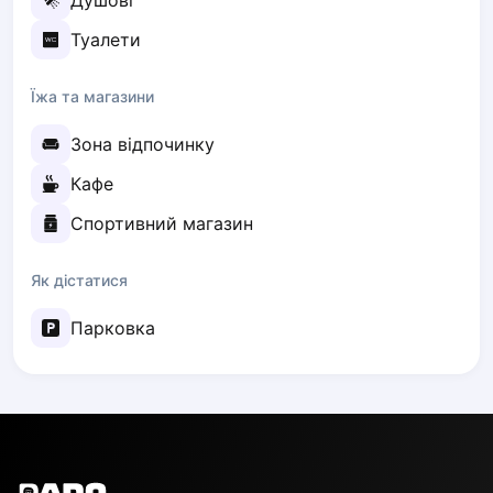
Душові
Poznan
Туалети
Pruszcz Gdański
Pszczyna
Їжа та магазини
Rzeszow
Siedlce
Зона відпочинку
Stalowa Wola
Кафе
Szczecin
Torun
Спортивний магазин
Trabki Wielkie
Turbia
Як дістатися
Tychy
Парковка
Warsaw
Wroclaw
Wyszkow
Zabrze
English
Zielona Gora
Українська
Lisbon
Polski