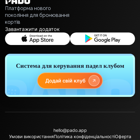
Bucharest
Русский
Alicante
Платформа нового
покоління для бронювання
Cherkasy
кортів
Chernivtsi
Завантажити додаток
Dnipro
Ivano-Frankivsk
Kharkiv
Khmelnytskyi
Kryvyi Rih
Система для керування падел клубом
Kyiv
Lutsk
Додай свій клуб
Lviv
Odesa
Rivne
Sumy
Uzhhorod
Vinnytsia
hello@pado.app
Zaporizhzhia
Умови використання
Політика конфіденціальності
Оферта