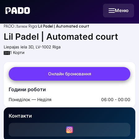
English
Меню
Українська
Polski
Русский
PADO
Латвія
Riga
Lil Padel | Automated court
English
Lil Padel | Automated court
Cities
Prague
Liepajas iela 3D, LV-1002
Riga
Batumi
1
Корти
Kutaisi
Tbilisi
Онлайн бронювання
Budapest
Riga
Години роботи
Arlamow
Bialystok
Понеділок — Неділя
06:00 - 00:00
Bielsko-Biala
Bolesławiec
Контакти
Bydgoszcz
Chojnice
Czestochowa