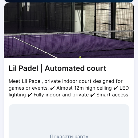
Dabrowa Gornicza
Elblag
Elk
Gdansk
Gdynia
Grudziądz
Kalisz
Katowice
Lil Padel | Automated court
Katowice Area
Kielce
Meet Lil Padel, private indoor court designed for 
Kościerzyna
games or events. ✔️ Almost 12m high ceiling ✔️ LED 
Krakow
lighting ✔️ Fully indoor and private ✔️ Smart access
Legionowo
Lodz
Lublin
Nowy Sącz
Olsztyn
Показати карту
Opole