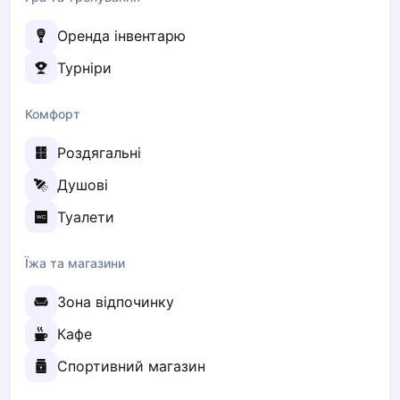
Lisbon
Оренда інвентарю
Bucharest
Alicante
Турніри
Cherkasy
Chernivtsi
Комфорт
Dnipro
Роздягальні
Ivano-Frankivsk
Kharkiv
Душові
Khmelnytskyi
Туалети
Kryvyi Rih
Kyiv
Їжа та магазини
Lutsk
Lviv
Зона відпочинку
Odesa
Rivne
Кафе
Sumy
Спортивний магазин
Uzhhorod
Vinnytsia