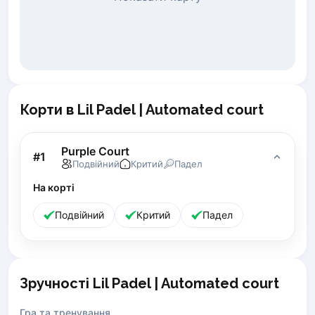
Piaseczno
Pisz
Poznan
Pruszcz Gdański
Pszczyna
Rzeszow
Корти в Lil Padel | Automated court
Siedlce
Stalowa Wola
Purple Court
Szczecin
#
1
Подвійний
Критий
Падел
Torun
На корті
Trabki Wielkie
Turbia
Подвійний
Критий
Падел
Tychy
Warsaw
Wroclaw
Wyszkow
Зручності Lil Padel | Automated court
Zabrze
Zielona Gora
Гра та тренування