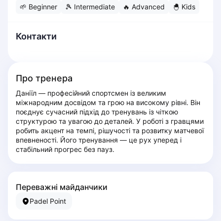
🌱
Beginner
🎾
Intermediate
🔥
Advanced
🐣
Kids
Dabrowa Gornicza
Elblag
Elk
Контакти
Gdansk
Gdynia
Grudziądz
Про тренера
Kalisz
Даніїл — професійний спортсмен із великим 
Katowice
міжнародним досвідом та грою на високому рівні. Він 
Katowice Area
поєднує сучасний підхід до тренувань із чіткою 
Kielce
структурою та увагою до деталей. У роботі з гравцями 
робить акцент на темпі, рішучості та розвитку матчевої 
Kościerzyna
впевненості. Його тренування — це рух уперед і 
Krakow
стабільний прогрес без пауз.
Legionowo
Lodz
Lublin
Переважні майданчики
Nowy Sącz
Padel Point
Olsztyn
Opole