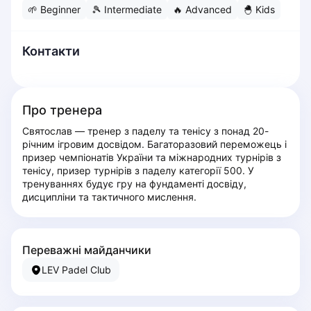
🌱
Beginner
🎾
Intermediate
🔥
Advanced
🐣
Kids
Dabrowa Gornicza
Elblag
Elk
Контакти
Gdansk
Gdynia
Grudziądz
Про тренера
Kalisz
Святослав — тренер з паделу та тенісу з понад 20-
Katowice
річним ігровим досвідом. Багаторазовий переможець і 
Katowice Area
призер чемпіонатів України та міжнародних турнірів з 
Kielce
тенісу, призер турнірів з паделу категорії 500. У 
тренуваннях будує гру на фундаменті досвіду, 
Kościerzyna
дисципліни та тактичного мислення.
Krakow
Legionowo
Lodz
Переважні майданчики
Lublin
LEV Padel Club
Nowy Sącz
Olsztyn
Opole