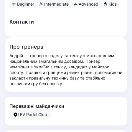
🌱
Beginner
🎾
Intermediate
🔥
Advanced
🐣
Kids
Dabrowa Gornicza
Elblag
Elk
Контакти
Gdansk
Gdynia
Grudziądz
Про тренера
Kalisz
Андрій — тренер з паделу та тенісу з міжнародним і 
Katowice
національним змагальним досвідом. Призер 
Katowice Area
чемпіонатів України з тенісу, кандидат у майстри 
Kielce
спорту. Працює з гравцями різних рівнів, допомагаючи 
закласти правильну технічну базу та стабільно 
Kościerzyna
розвивати гру без поспіху.
Krakow
Legionowo
Lodz
Переважні майданчики
Lublin
LEV Padel Club
Nowy Sącz
Olsztyn
Opole