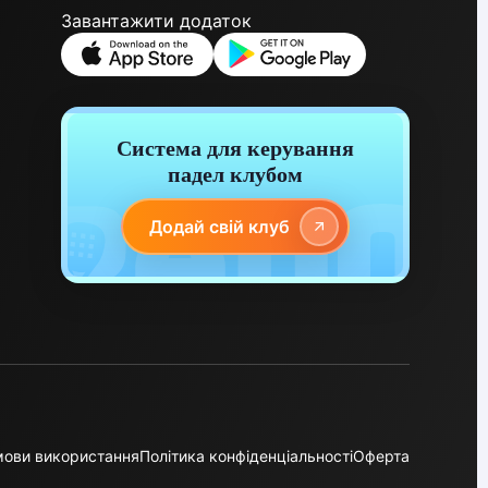
Завантажити додаток
Система для керування
падел клубом
Додай свій клуб
мови використання
Політика конфіденціальності
Оферта