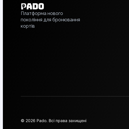
Piaseczno
Русский
Pisz
Платформа нового
покоління для бронювання
Poznan
кортів
Pruszcz Gdański
Pszczyna
Rzeszow
Siedlce
Stalowa Wola
Szczecin
Torun
Trabki Wielkie
Turbia
Tychy
Warsaw
Wroclaw
Wyszkow
Zabrze
© 2026 Pado.
Всі права захищені
Zielona Gora