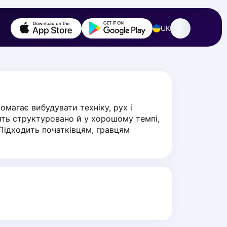
UK
магає вибудувати техніку, рух і 
ять структуровано й у хорошому темпі, 
 Підходить початківцям, гравцям 